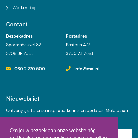
Werken bij
Contact
Bezoekadres
Postadres
Sparrenheuvel 32
Postbus 477
3708 JE Zeist
3700 AL Zeist
030 2 270 500
info@mxi.nl
Nieuwsbrief
Ontvang gratis onze inspiratie, kennis en updates! Meld u aan
voor onze nieuwsbrief:
Om jouw bezoek aan onze website nóg
Achternaam
makkelijker en persoonlijker te maken zetten