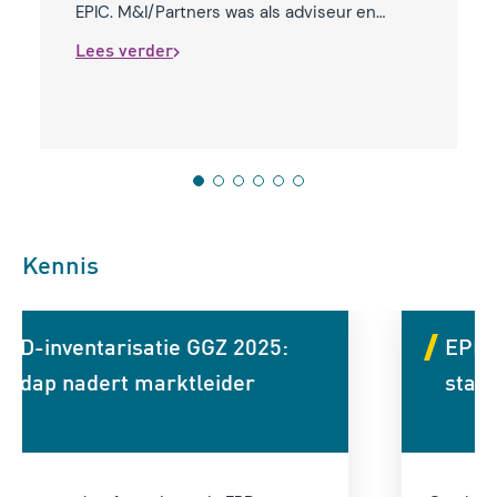
EPIC. M&I/Partners was als adviseur en
sparringpartner betrokken bij het EPD-
Lees verder
programma.
1
2
3
4
5
6
Kennis
EPD-landschap 2026: tussen
standaardisatie en innovatie