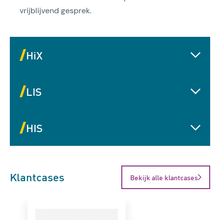
vrijblijvend gesprek.
HiX
LIS
HIS
Klantcases
Bekijk alle klantcases