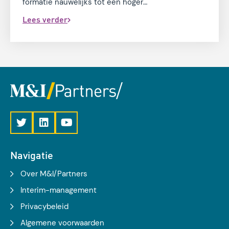
formatie nauwelijks tot een hoger
volwassenheidsniveau.
Lees verder
Navigatie
Over M&I/Partners
Interim-management
Privacybeleid
Algemene voorwaarden