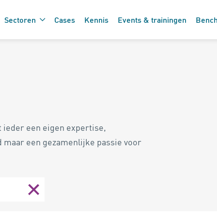
Sectoren
Cases
Kennis
Events & trainingen
Benc
De 7 vinkjes 
 de care
zorgtechnolo
 ieder een eigen expertise,
d maar een gezamenlijke passie voor