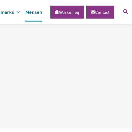
hmarks
Mensen
Werken bij
Contact
voor succesvolle inzet van
gie