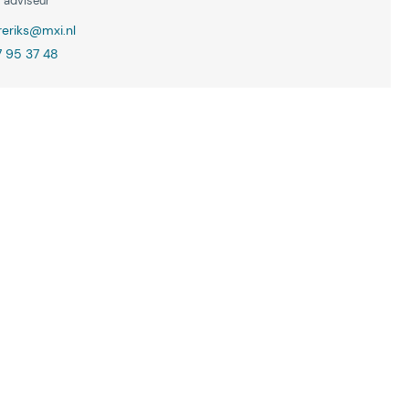
l adviseur
reriks@mxi.nl
 95 37 48