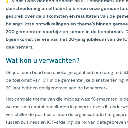
Sinds twee decennia speelt de ICT Benchmark een cru
dienstverlening en efficiëntie binnen onze gemeenten. 
gesprek over de uitkomsten en resultaten van de gemee
belangrijkste ontwikkelingen en thema’s binnen gemee
200 gemeenten voorbij zien komen in de benchmark. D
bijeenkomst ter ere van het 20-jarig jubileum van de 
deelnemers.
Wat kon u verwachten?
Dit jubileum bood een unieke gelegenheid om terug te blikke
de toekomst van ICT in de gemeentelijke dienstverlening.
20 jaar hebben deelgenomen aan de benchmark.
Het centrale thema van die middag was: “Gemeenten leiden 
we met een aantal panelleden in gesprek over dit onderwer
verschillende posities binnen de organisatie. In het gespr
tussen business en ICT-afdeling, de rol van datagedreven 