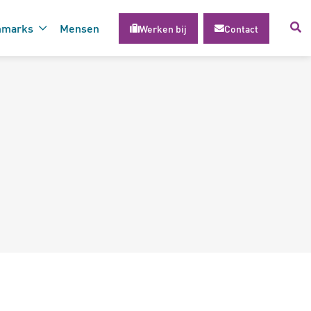
hmarks
Mensen
Werken bij
Contact
voor succesvolle inzet van
gie