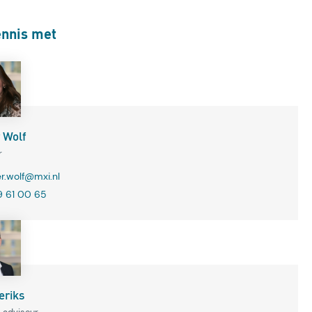
nnis met
 Wolf
r
.wolf@mxi.nl
9 61 00 65
eriks