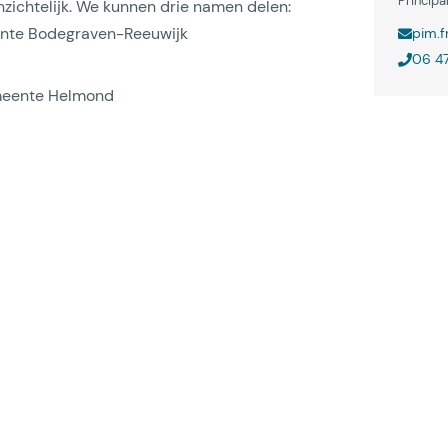
Principa
nzichtelijk. We kunnen drie namen delen:
eente Bodegraven-Reeuwijk
pim.f
06 47
emeente Helmond