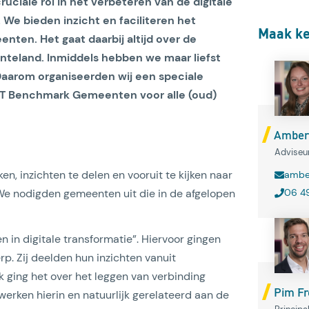
ciale rol in het verbeteren van de digitale
We bieden inzicht en faciliteren het
Maak ke
nten. Het gaat daarbij altijd over de
nteland. Inmiddels hebben we maar liefst
aarom organiseerden wij een speciale
ICT Benchmark Gemeenten voor alle (oud)
Lees artikel
Amber
Adviseu
n, inzichten te delen en vooruit te kijken naar
amber
 We nodigden gemeenten uit die in de afgelopen
06 4
in digitale transformatie”. Hiervoor gingen
p. Zij deelden hun inzichten vanuit
ek ging het over het leggen van verbinding
Pim Fr
werken hierin en natuurlijk gerelateerd aan de