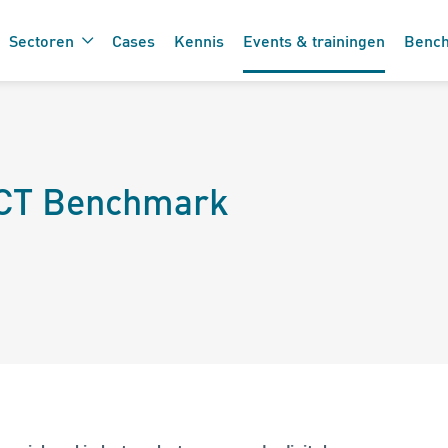
Sectoren
Cases
Kennis
Events & trainingen
Benc
De 7 vinkjes 
 de care
 ICT Benchmark
zorgtechnolo