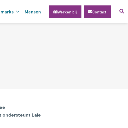
hmarks
Mensen
Werken bij
Contact
voor succesvolle inzet van
gie
nee
t ondersteunt Lale