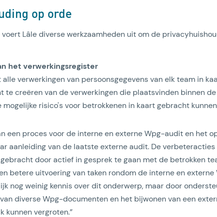
uding op orde
 voert Lâle diverse werkzaamheden uit om de privacyhuishou
an het verwerkingsregister
t alle verwerkingen van persoonsgegevens van elk team in ka
t te creëren van de verwerkingen die plaatsvinden binnen de 
Lees artikel
e mogelijke risico's voor betrokkenen in kaart gebracht kunne
an een proces voor de interne en externe Wpg-audit en het o
ar aanleiding van de laatste externe audit. De verbeteracties
 gebracht door actief in gesprek te gaan met de betrokken t
een betere uitvoering van taken rondom de interne en externe
lijk nog weinig kennis over dit onderwerp, maar door ondersteu
van diverse Wpg-documenten en het bijwonen van een extern
jk kunnen vergroten.”