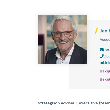
Jan 
Assoc
jan
030
Lin
Bekij
Bekij
Strategisch adviseur, executive (team