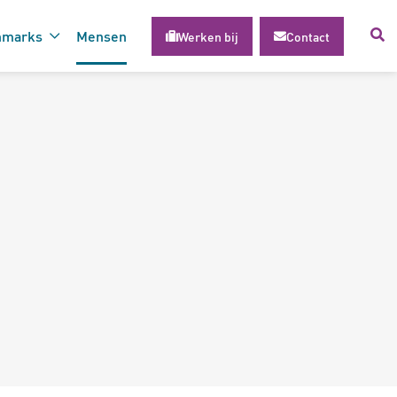
hmarks
Mensen
Werken bij
Contact
voor succesvolle inzet van
gie