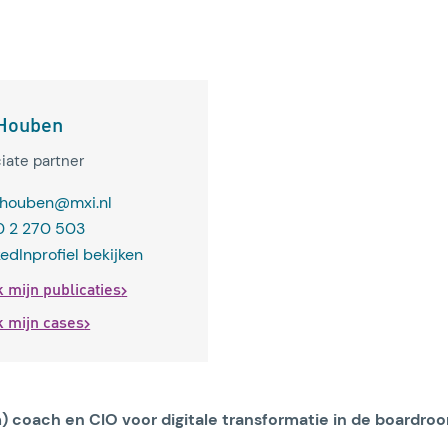
Houben
iate partner
Lees artikel
.houben@mxi.nl
 2 270 503
kedInprofiel bekijken
k mijn publicaties
k mijn cases
) coach en CIO voor digitale transformatie in de boardro