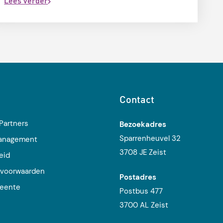
Lees verder
Contact
Partners
Bezoekadres
Sparrenheuvel 32
management
3708 JE Zeist
eid
voorwaarden
Postadres
eente
Postbus 477
j
3700 AL Zeist