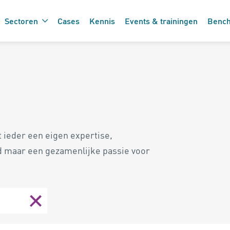
Sectoren
Cases
Kennis
Events & trainingen
Benc
De 7 vinkjes 
 de care
zorgtechnolo
 ieder een eigen expertise,
d maar een gezamenlijke passie voor