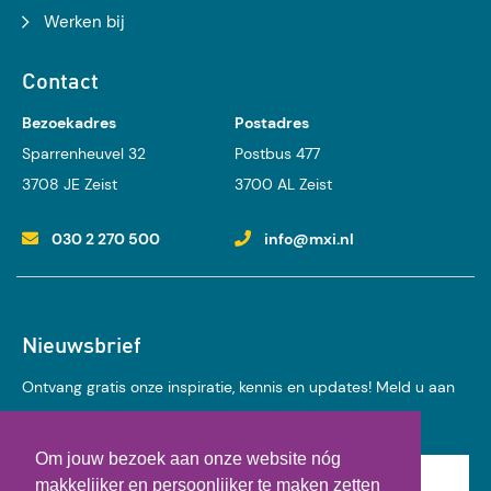
Werken bij
Contact
Bezoekadres
Postadres
Sparrenheuvel 32
Postbus 477
3708 JE Zeist
3700 AL Zeist
030 2 270 500
info@mxi.nl
Nieuwsbrief
Ontvang gratis onze inspiratie, kennis en updates! Meld u aan
voor onze nieuwsbrief:
Om jouw bezoek aan onze website nóg
Achternaam
makkelijker en persoonlijker te maken zetten