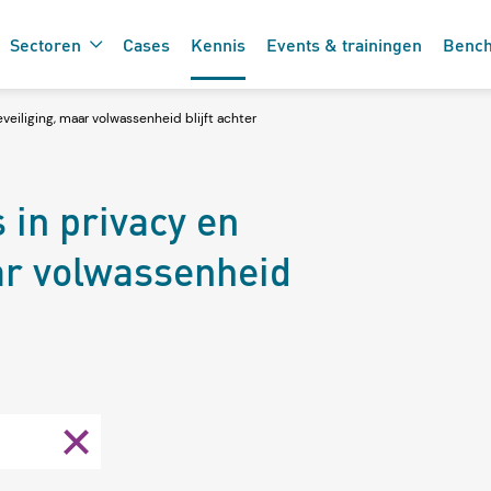
Sectoren
Cases
Kennis
Events & trainingen
Benc
eiliging, maar volwassenheid blijft achter
De 7 vinkjes 
 de care
 in privacy en
zorgtechnolo
ar volwassenheid