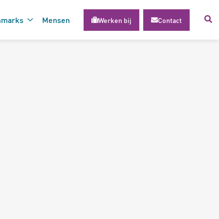
hmarks
Mensen
Werken bij
Contact
voor succesvolle inzet van
gie