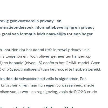
vig geïnvesteerd in privacy- en
 Formatieonderzoek informatiebeveiliging en privacy
roei van formatie leidt nauwelijks tot een hoger
aat zien dat het aantal fte’s in zowel privacy- als
en is toegenomen. Toch blijven gemeenten hangen op
 1) en bepaald (niveau 3) conform het CMMI-model. Geen
 of 5 (geoptimaliseerd) van het model te hebben bereikt.
 gemiddelde volwassenheid zelfs is afgenomen. Een
 kritischer kijken naar hun eigen volwassenheid, mede
eisen vanuit wet- en regelgeving, zoals de BIO2.0 en de