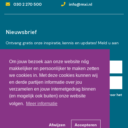
030 2 270 500
info@mxi.nl
Nieuwsbrief
Ontvang gratis onze inspiratie, kennis en updates! Meld u aan
voor onze nieuwsbrief:
Om jouw bezoek aan onze website nóg
Achternaam
makkelijker en persoonlijker te maken zetten
we cookies in. Met deze cookies kunnen wij
en derde partijen informatie over jou
E-mail
verzamelen en jouw internetgedrag binnen
Ik geef toestemming voor het gebruik van mijn gegevens voor het
(en mogelijk ook buiten) onze website
ontvangen van kennisupdates, events en nieuws.
volgen.
Meer informatie
Afwijzen
Accepteren