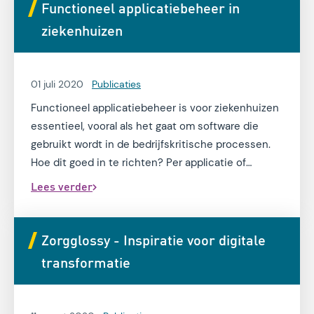
Functioneel applicatiebeheer in
ziekenhuizen
01 juli 2020
Publicaties
Functioneel applicatiebeheer is voor ziekenhuizen
essentieel, vooral als het gaat om software die
gebruikt wordt in de bedrijfskritische processen.
Hoe dit goed in te richten? Per applicatie of
generieke beheerders? Hoe kan functioneel
Lees verder
applicatiebeheer efficiënt en effectief worden
ingericht? In de research note: functioneel
applicatiebeheer in ziekenhuizen 2020 geven we
Zorgglossy - Inspiratie voor digitale
antwoord op deze vragen.
transformatie