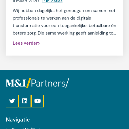
11 maart 2020
Publicaties
Wij hebben dagelijks het genoegen om samen met
professionals te werken aan de digitale
transformatie voor een toegankelijke, betaalbare én
betere zorg. Die samenwerking geeft aanleiding tot
mooie gesprekken over #zorginnovatie,
Lees verder
#zelfsturing, #ethiek&technologie,
#gezondsteregio, #juistezorgopdejuisteplek,
#datagedrevenzorg en #patiëntparticipatie
Navigatie