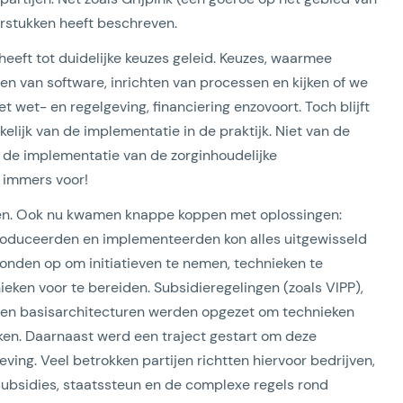
eerstukken heeft beschreven.
heeft tot duidelijke keuzes geleid. Keuzes, waarmee
en van software, inrichten van processen en kijken of we
wet- en regelgeving, financiering enzovoort. Toch blijft
elijk van de implementatie in de praktijk. Niet van de
 de implementatie van de zorginhoudelijke
 immers voor!
boeken. Ook nu kwamen knappe koppen met oplossingen:
roduceerden en implementeerden kon alles uitgewisseld
tonden op om initiatieven te nemen, technieken te
eken voor te bereiden. Subsidieregelingen (zoals VIPP),
n basisarchitecturen werden opgezet om technieken
rken. Daarnaast werd een traject gestart om deze
ving. Veel betrokken partijen richtten hiervoor bedrijven,
subsidies, staatssteun en de complexe regels rond