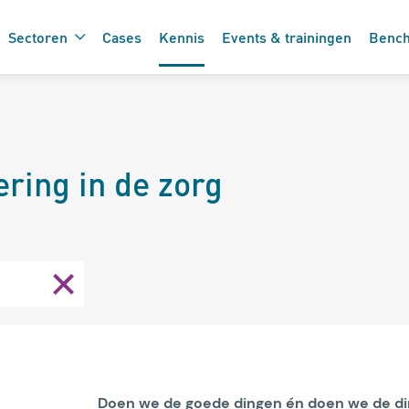
Sectoren
Cases
Kennis
Events & trainingen
Benc
De 7 vinkjes 
 de care
ring in de zorg
zorgtechnolo
Doen we de goede dingen én doen we de d