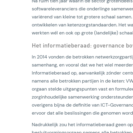
Na ruim tien jaar waarin de sector grotendeel
softwareleveranciers die onderlinge samenwer
variërend van kleine tot grotere schaal samen.
ontwikkelen van ketenzorgstandaarden. Het wa
werkten wél en ook op grote (landelijke) schaal
Het informatieberaad: governance bov
In 2014 vonden de betrokken netwerkzorgpartije
samenhang, en vooral dat we het wiel meerdere
Informatieberaad op, aanvankelijk zónder centr
namens alle betrokken partijen in de keten: VWS
orgaan stelde uitgangspunten vast en formuleer
zorginhoudelijke samenwerking ondersteunden 
overigens bijna de definitie van ICT-Governance
ervoor dat alle beslissingen die genomen wor
Nadrukkelijk zou het informatieberaad geen o
besluitvormingsorgaan namens alle betrokken p