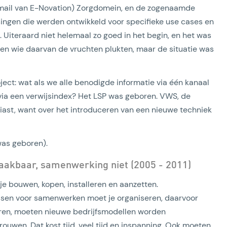
gmail van E-Novation) Zorgdomein, en de zogenaamde
ssingen die werden ontwikkeld voor specifieke use cases en
Uiteraard niet helemaal zo goed in het begin, en het was
en wie daarvan de vruchten plukten, maar de situatie was
ect: wat als we alle benodigde informatie via één kanaal
 via een verwijsindex? Het LSP was geboren. VWS, de
iast, want over het introduceren van een nieuwe techniek
was geboren).
aakbaar, samenwerking niet (2005 - 2011)
je bouwen, kopen, installeren en aanzetten.
essen voor samenwerken moet je organiseren, daarvoor
ren, moeten nieuwe bedrijfsmodellen worden
uwen. Dat kost tijd, veel tijd en inspanning. Ook moeten