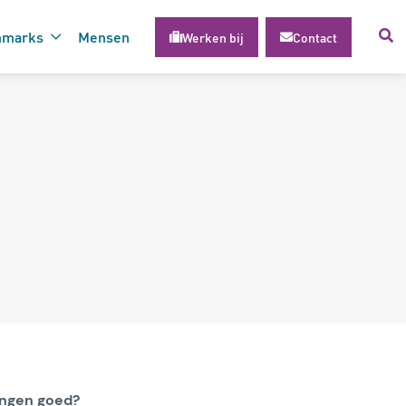
hmarks
Mensen
Werken bij
Contact
voor succesvolle inzet van
gie
ingen goed?