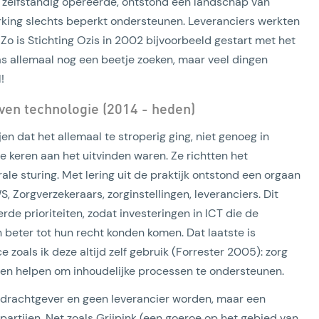
s zelfstandig opereerde, ontstond een landschap van
king slechts beperkt ondersteunen. Leveranciers werkten
 Zo is Stichting Ozis in 2002 bijvoorbeeld gestart met het
s allemaal nog een beetje zoeken, maar veel dingen
!
en technologie (2014 - heden)
n dat het allemaal te stroperig ging, niet genoeg in
 keren aan het uitvinden waren. Ze richtten het
ale sturing. Met lering uit de praktijk ontstond een orgaan
, Zorgverzekeraars, zorginstellingen, leveranciers. Dit
de prioriteiten, zodat investeringen in ICT die de
beter tot hun recht konden komen. Dat laatste is
 zoals ik deze altijd zelf gebruik (Forrester 2005): zorg
den helpen om inhoudelijke processen te ondersteunen.
pdrachtgever en geen leverancier worden, maar een
artijen. Net zoals Grijpink (een goeroe op het gebied van