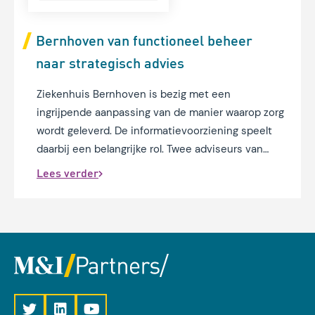
Bernhoven van functioneel beheer
naar strategisch advies
Ziekenhuis Bernhoven is bezig met een
ingrijpende aanpassing van de manier waarop zorg
wordt geleverd. De informatievoorziening speelt
daarbij een belangrijke rol. Twee adviseurs van
M&I/Partners begeleiden het ziekenhuis in deze
Lees verder
digitale transitie.