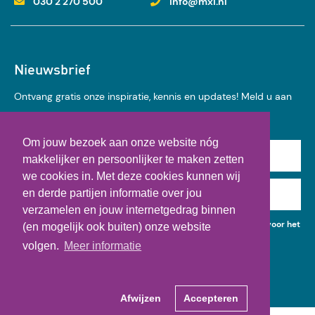
030 2 270 500
info@mxi.nl
Nieuwsbrief
Ontvang gratis onze inspiratie, kennis en updates! Meld u aan
voor onze nieuwsbrief:
Om jouw bezoek aan onze website nóg
Achternaam
makkelijker en persoonlijker te maken zetten
we cookies in. Met deze cookies kunnen wij
en derde partijen informatie over jou
E-mail
verzamelen en jouw internetgedrag binnen
Ik geef toestemming voor het gebruik van mijn gegevens voor het
(en mogelijk ook buiten) onze website
ontvangen van kennisupdates, events en nieuws.
volgen.
Meer informatie
Afwijzen
Accepteren