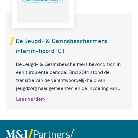
De Jeugd- & Gezinsbeschermers
interim-hoofd ICT
De Jeugd- & Gezinsbeschermers bevond zich in
een turbulente periode. Eind 2014 stond de
transitie van de verantwoordelijkheid van
jeugdzorg naar gemeenten en de invoering van
een nieuw registratiesysteem op de agenda.
Lees verder
Tijdens deze transitie moet de ICT-ondersteuning
geborgd zijn. Richard Sitters ging als interim-
hoofd ICT aan de slag met de ICT-strategie.