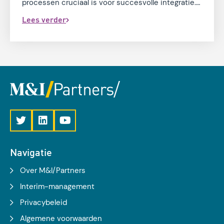
processen cruciaal is voor succesvolle integratie.
Is jouw gemeente al klaar voor de digital decade?
Lees verder
Navigatie
Over M&I/Partners
Interim-management
Privacybeleid
Algemene voorwaarden