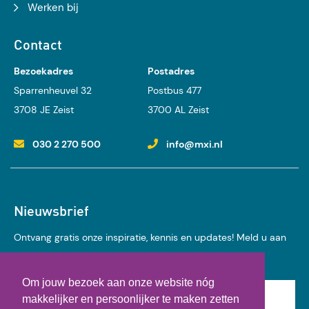
Werken bij
Contact
Bezoekadres
Postadres
Sparrenheuvel 32
Postbus 477
3708 JE Zeist
3700 AL Zeist
030 2 270 500
info@mxi.nl
Nieuwsbrief
Ontvang gratis onze inspiratie, kennis en updates! Meld u aan
voor onze nieuwsbrief:
Om jouw bezoek aan onze website nóg
Achternaam
makkelijker en persoonlijker te maken zetten