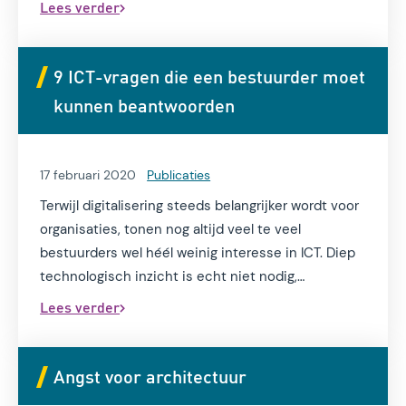
Lees verder
zijn allebei nodig. Nog te weinig organisaties
besteden expliciet aandacht aan het
samenbrengen van beide werelden. Gevolg is dat
9 ICT-vragen die een bestuurder moet
veel data-initiatieven blijven hangen in de
kunnen beantwoorden
experimenteerfase en dat implementatie en
inproductiename achterblijven.
17 februari 2020
Publicaties
Terwijl digitalisering steeds belangrijker wordt voor
organisaties, tonen nog altijd veel te veel
bestuurders wel héél weinig interesse in ICT. Diep
technologisch inzicht is echt niet nodig,
benadrukken Matthijs Maat en Antoon van
Lees verder
Luxemburg. Aan de hand van 9 ICT-vragen kan een
bestuurder de broodnodige kennis opdoen
waarmee hij digitalisering in zijn organisatie op zijn
Angst voor architectuur
minst kan begrijpen en dus beter kan sturen.