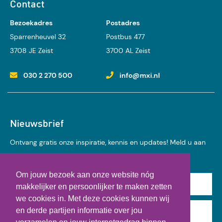
Contact
Bezoekadres
Postadres
Sparrenheuvel 32
Postbus 477
3708 JE Zeist
3700 AL Zeist
030 2 270 500
info@mxi.nl
Nieuwsbrief
Ontvang gratis onze inspiratie, kennis en updates! Meld u aan
voor onze nieuwsbrief:
Om jouw bezoek aan onze website nóg
Achternaam
makkelijker en persoonlijker te maken zetten
we cookies in. Met deze cookies kunnen wij
en derde partijen informatie over jou
E-mail