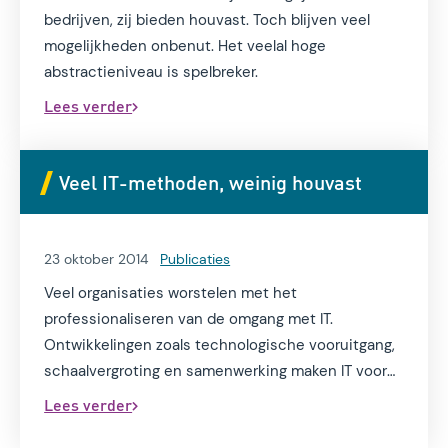
bedrijven, zij bieden houvast. Toch blijven veel
mogelijkheden onbenut. Het veelal hoge
abstractieniveau is spelbreker.
Lees verder
Veel IT-methoden, weinig houvast
23 oktober 2014
Publicaties
Veel organisaties worstelen met het
professionaliseren van de omgang met IT.
Ontwikkelingen zoals technologische vooruitgang,
schaalvergroting en samenwerking maken IT voor
veel organisaties een continue uitdaging. Er wordt
Lees verder
geïnvesteerd in de invoering van methodes en