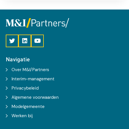
werkwijzen. Maar ook mét Prince2, SCRUM of het
werken onder architectuur ontbreekt het aan grip.
Hoe kan het dat al die methodes en werkwijzen
daar onvoldoende aan verbeteren?
Navigatie
Over M&I/Partners
Interim-management
Privacybeleid
Algemene voorwaarden
Modelgemeente
Werken bij