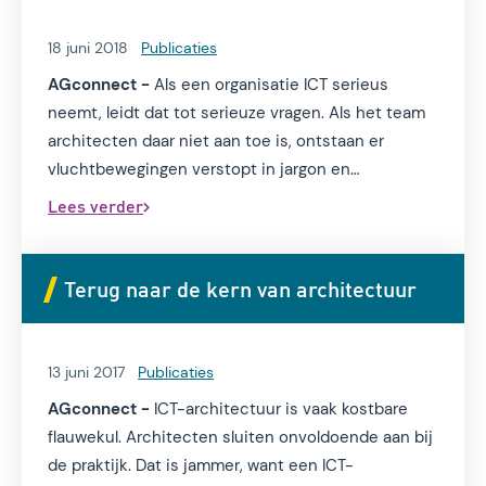
18 juni 2018
Publicaties
AGconnect -
Als een organisatie ICT serieus
neemt, leidt dat tot serieuze vragen. Als het team
architecten daar niet aan toe is, ontstaan er
vluchtbewegingen verstopt in jargon en
intimiderende diagrammen. Ontdek de zeven
Lees verder
angsten en verlangens die een goede architectuur
in de weg staan.
Terug naar de kern van architectuur
13 juni 2017
Publicaties
AGconnect -
ICT-architectuur is vaak kostbare
flauwekul. Architecten sluiten onvoldoende aan bij
de praktijk. Dat is jammer, want een ICT-