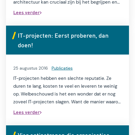
architectuur kan cruciaal zijn bij het begrijpen en
veranderen van de informatievoorziening.
Lees verder
IT-projecten: Eerst proberen, dan
doen!
25 augustus 2016
Publicaties
IT-projecten hebben een slechte reputatie. Ze
duren te lang, kosten te veel en leveren te weinig
op. Welbeschouwd is het een wonder dat er nog
zoveel IT-projecten slagen. Want de manier waarop
grote IT-projecten worden aangestuurd moet
Lees verder
fundamenteel anders.
Vier antipatronen die organisaties