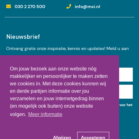
030 2 270 500
info@mxi.nl
Nieuwsbrief
Ontvang gratis onze inspiratie, kennis en updates! Meld u aan
voor onze nieuwsbrief:
Om jouw bezoek aan onze website nóg
Achternaam
makkelijker en persoonlijker te maken zetten
we cookies in. Met deze cookies kunnen wij
en derde partijen informatie over jou
E-mail
verzamelen en jouw internetgedrag binnen
Ik geef toestemming voor het gebruik van mijn gegevens voor het
(en mogelijk ook buiten) onze website
ontvangen van kennisupdates, events en nieuws.
volgen.
Meer informatie
Afwijzen
Accepteren