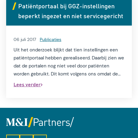
Patiëntportaal bij GGZ-instellingen
beperkt ingezet en niet servicegericht
06 juli 2017
Publicaties
Uit het onderzoek blijkt dat tien instellingen een
patiëntportaal hebben gerealiseerd. Daarbij zien we
dat de portalen nog niet veel door patiënten
worden gebruikt. Dit komt volgens ons omdat de
patiëntportalen nog niet voldoende aansluiten bij
Lees verder
de behoefte van de patiënt, namelijk
servicegerichtheid en gemak.