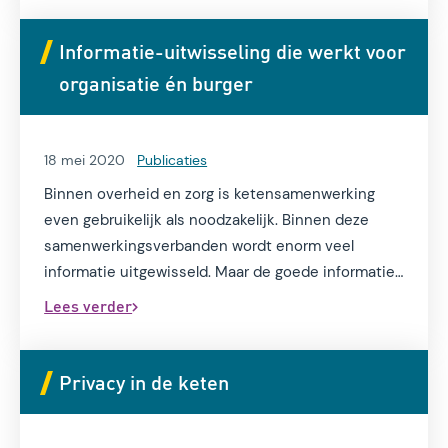
en met diverse systemen werkt? En hoe wissel je
veilig data uit met andere partijen, ook buiten de
Informatie-uitwisseling die werkt voor
overheid?
organisatie én burger
18 mei 2020
Publicaties
Binnen overheid en zorg is ketensamenwerking
even gebruikelijk als noodzakelijk. Binnen deze
samenwerkingsverbanden wordt enorm veel
informatie uitgewisseld. Maar de goede informatie
delen op de goede manier blijft een uitdaging.
Lees verder
Waarom goede informatie-uitwisseling binnen
ketens nodig is, vertelt Frank Hendriksen.
Privacy in de keten