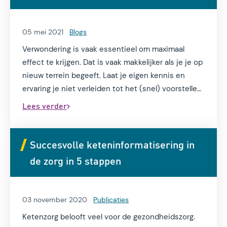
05 mei 2021
Blogs
Verwondering is vaak essentieel om maximaal
effect te krijgen. Dat is vaak makkelijker als je je op
nieuw terrein begeeft. Laat je eigen kennis en
ervaring je niet verleiden tot het (snel) voorstellen
van oplossingen of trekken van conclusies. Als je
Lees verder
binnen ketensamenwerking verwonderd kan zijn
over de insteek en belangen van de ander, dan
kom je eerder tot effectieve samenwerking.
Succesvolle keteninformatisering in
de zorg in 5 stappen
03 november 2020
Publicaties
Ketenzorg belooft veel voor de gezondheidszorg.