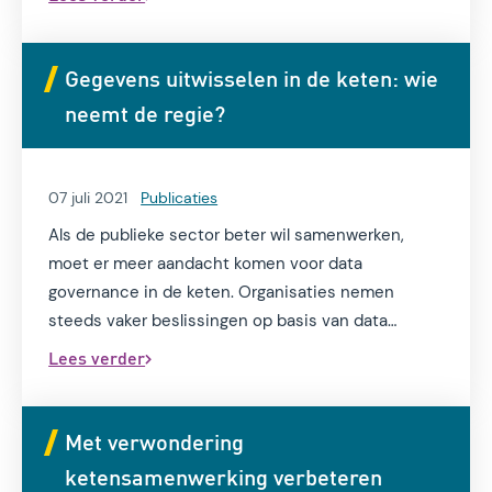
ketensamenwerking te komen?
Gegevens uitwisselen in de keten: wie
neemt de regie?
07 juli 2021
Publicaties
Als de publieke sector beter wil samenwerken,
moet er meer aandacht komen voor data
governance in de keten. Organisaties nemen
steeds vaker beslissingen op basis van data
afkomstig van andere organisaties, dan moeten ze
Lees verder
erop kunnen vertrouwen dat die data actueel en
accuraat zijn.
Met verwondering
ketensamenwerking verbeteren