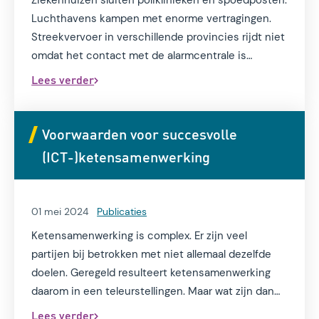
Luchthavens kampen met enorme vertragingen.
Streekvervoer in verschillende provincies rijdt niet
omdat het contact met de alarmcentrale is
verbroken. Veiligheidsregio’s zijn in rep en roer. Het
Lees verder
hele betalingsverkeer in Australië ligt plat. En dat is
slechts een greep uit de gevolgen van de
CrowdStrike-storing van medio juli. Een korte
Voorwaarden voor succesvolle
storing, gelukkig, maar de financiële gevolgen
(ICT-)ketensamenwerking
waren enorm.
01 mei 2024
Publicaties
Ketensamenwerking is complex. Er zijn veel
partijen bij betrokken met niet allemaal dezelfde
doelen. Geregeld resulteert ketensamenwerking
daarom in een teleurstellingen. Maar wat zijn dan
voorwaarden om wel tot een succesvolle
Lees verder