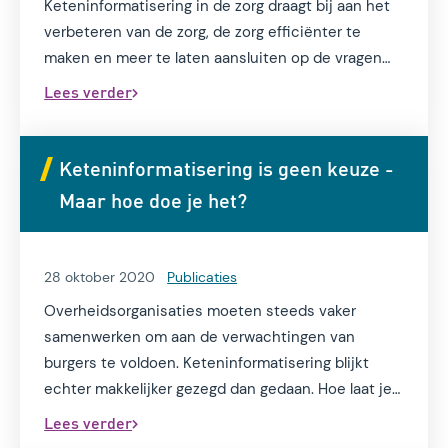
Keteninformatisering in de zorg draagt bij aan het
verbeteren van de zorg, de zorg efficiënter te
maken en meer te laten aansluiten op de vragen
van de patiënt. Wij hebben een stappenplan
Lees verder
ontwikkeld om in 5 stappen te komen tot
succesvolle keteninformatisering in de zorg.
Keteninformatisering is geen keuze -
Maar hoe doe je het?
28 oktober 2020
Publicaties
Overheidsorganisaties moeten steeds vaker
samenwerken om aan de verwachtingen van
burgers te voldoen. Keteninformatisering blijkt
echter makkelijker gezegd dan gedaan. Hoe laat je
burgers via één loket diensten regelen als je met
Lees verder
allerlei wettelijke en administratieve verschillen zit