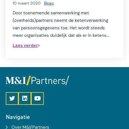
10 maart 2020
Blogs
Door toenemende samenwerking met
(overheids)partners neemt de ketenverwerking
van persoonsgegevens toe. Het wordt steeds
meer organisaties duidelijk dat als er in ketens
gewerkt wordt, de uitdagingen en risico's rondom
Lees verder
bescherming van persoonsgegevens ook groter
worden. Tobias van Oerle deelt zijn geleerde lessen
en ervaring met privacy in de keten.
Navigatie
Over M&I/Partners