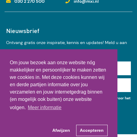
030 2 270 500
info@mxi.nl
Nieuwsbrief
Ontvang gratis onze inspiratie, kennis en updates! Meld u aan
voor onze nieuwsbrief:
Om jouw bezoek aan onze website nóg
Achternaam
makkelijker en persoonlijker te maken zetten
we cookies in. Met deze cookies kunnen wij
en derde partijen informatie over jou
E-mail
verzamelen en jouw internetgedrag binnen
Ik geef toestemming voor het gebruik van mijn gegevens voor het
(en mogelijk ook buiten) onze website
ontvangen van kennisupdates, events en nieuws.
volgen.
Meer informatie
Afwijzen
Accepteren