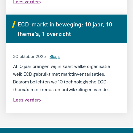
Lees verder
maar omdat ze denken dat het iets groots moet
zijn. Terwijl juist de kleine, slimme toepassingen
het verschil maken. Welke kansen laat je liggen als
ECD-markt in beweging: 10 jaar, 10
je AI nog niet inzet in de dagelijkse praktijk binnen
thema’s, 1 overzicht
jouw organisatie?
30 oktober 2025
Blogs
Al 10 jaar brengen wij in kaart welke organisatie
welk ECD gebruikt met marktinventarisaties.
Daarom belichten we 10 technologische ECD-
thema's met trends en ontwikkelingen van de
afgelopen 10 jaar.
Lees verder