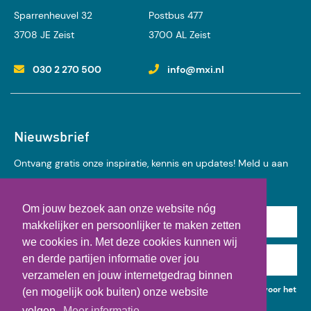
Sparrenheuvel 32
Postbus 477
3708 JE Zeist
3700 AL Zeist
030 2 270 500
info@mxi.nl
Nieuwsbrief
Ontvang gratis onze inspiratie, kennis en updates! Meld u aan
voor onze nieuwsbrief:
Om jouw bezoek aan onze website nóg
Achternaam
makkelijker en persoonlijker te maken zetten
we cookies in. Met deze cookies kunnen wij
en derde partijen informatie over jou
E-mail
verzamelen en jouw internetgedrag binnen
Ik geef toestemming voor het gebruik van mijn gegevens voor het
(en mogelijk ook buiten) onze website
ontvangen van kennisupdates, events en nieuws.
volgen.
Meer informatie