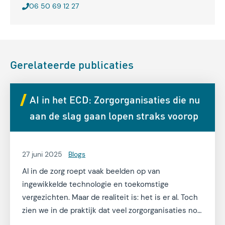
06 50 69 12 27
Gerelateerde publicaties
AI in het ECD: Zorgorganisaties die nu
aan de slag gaan lopen straks voorop
27 juni 2025
Blogs
AI in de zorg roept vaak beelden op van
ingewikkelde technologie en toekomstige
vergezichten. Maar de realiteit is: het is er al. Toch
zien we in de praktijk dat veel zorgorganisaties nog
twijfelen of afwachten. Niet omdat ze niet willen,