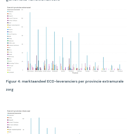
Figuur 4: marktaandeel ECD-leveranciers per provincie extramurale
zorg