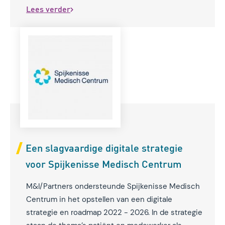
ingeschakeld. Aukje Houben, strategisch adviseur
Lees verder
en later projectleider, ging samen met het
ziekenhuis aan de slag om deze visie
werkelijkheid te maken.
Een slagvaardige digitale strategie
voor Spijkenisse Medisch Centrum
M&I/Partners ondersteunde Spijkenisse Medisch
Centrum in het opstellen van een digitale
strategie en roadmap 2022 - 2026. In de strategie