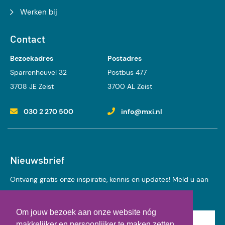
Werken bij
Contact
Bezoekadres
Postadres
Sparrenheuvel 32
Postbus 477
3708 JE Zeist
3700 AL Zeist
030 2 270 500
info@mxi.nl
Nieuwsbrief
Ontvang gratis onze inspiratie, kennis en updates! Meld u aan
voor onze nieuwsbrief:
Om jouw bezoek aan onze website nóg
Achternaam
makkelijker en persoonlijker te maken zetten