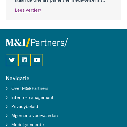
staan de thema’s patiënt en medewerker als
partner, zorg dichtbij, ketensamenwerking en
Lees verder
datagedreven werken centraal.
Navigatie
Over M&I/Partners
Interim-management
Privacybeleid
Algemene voorwaarden
Modelgemeente