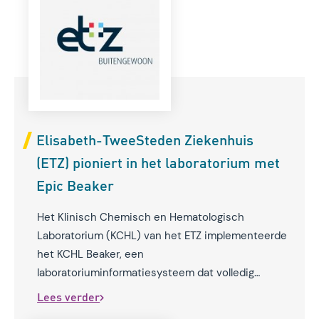
Elisabeth-TweeSteden Ziekenhuis
(ETZ) pioniert in het laboratorium met
Epic Beaker
Het Klinisch Chemisch en Hematologisch
Laboratorium (KCHL) van het ETZ implementeerde
het KCHL Beaker, een
laboratoriuminformatiesysteem dat volledig
geïntegreerd is in het Epic EPD, om de
Lees verder
samenwerking met het ziekenhuis te versterken