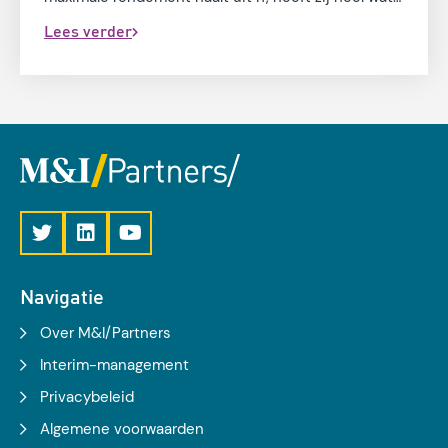
doorstaan. De organisaties waarbij de digitale
Lees verder
strategie steeds meer de bedrijfsstrategie bepaalt,
haalt het maximale rendement uit ICT.
Navigatie
Over M&I/Partners
Interim-management
Privacybeleid
Algemene voorwaarden