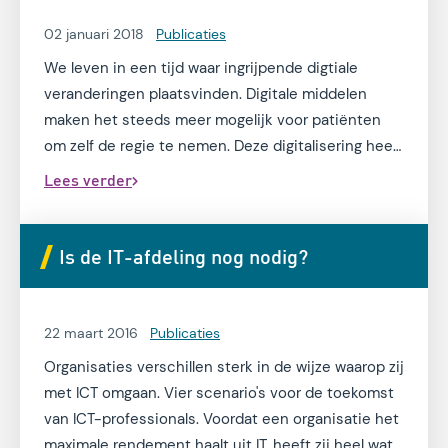
02 januari 2018
Publicaties
We leven in een tijd waar ingrijpende digtiale
veranderingen plaatsvinden. Digitale middelen
maken het steeds meer mogelijk voor patiënten
om zelf de regie te nemen. Deze digitalisering heeft
grote impact in zorgorganisaties en vraagt veel van
Lees verder
bestuur tot zorgmedewerkers.
Is de IT-afdeling nog nodig?
22 maart 2016
Publicaties
Organisaties verschillen sterk in de wijze waarop zij
met ICT omgaan. Vier scenario's voor de toekomst
van ICT-professionals. Voordat een organisatie het
maximale rendement haalt uit IT, heeft zij heel wat