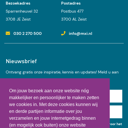
Bezoekadres
Postadres
Sparrenheuvel 32
Postbus 477
3708 JE Zeist
3700 AL Zeist
030 2 270 500
info@mxi.nl
Nieuwsbrief
Ontvang gratis onze inspiratie, kennis en updates! Meld u aan
voor onze nieuwsbrief:
Om jouw bezoek aan onze website nóg
Achternaam
makkelijker en persoonlijker te maken zetten
we cookies in. Met deze cookies kunnen wij
en derde partijen informatie over jou
E-mail
verzamelen en jouw internetgedrag binnen
Ik geef toestemming voor het gebruik van mijn gegevens voor het
(en mogelijk ook buiten) onze website