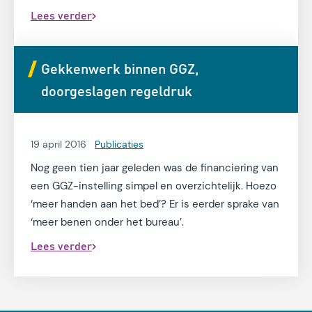
‘transformatie’. Transformatie is nodig om de zorg
Lees verder
voor iedereen toegankelijk en betaalbaar te
houden.
Gekkenwerk binnen GGZ,
doorgeslagen regeldruk
19 april 2016
Publicaties
Nog geen tien jaar geleden was de financiering van
een GGZ-instelling simpel en overzichtelijk. Hoezo
‘meer handen aan het bed’? Er is eerder sprake van
‘meer benen onder het bureau’.
Lees verder