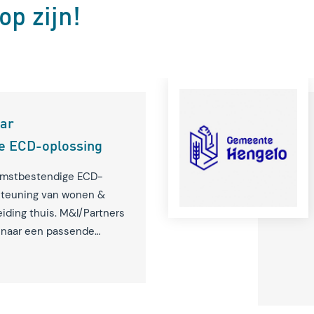
op zijn!
aar
e ECD-oplossing
komstbestendige ECD-
steuning van wonen &
iding thuis. M&I/Partners
e naar een passende