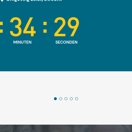
:
:
34
27
MINUTEN
SECONDEN
1
2
3
4
5