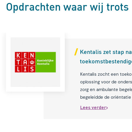
Opdrachten waar wij trots 
Kentalis zet stap n
toekomstbestendig
Kentalis zocht een toe
oplossing voor de onder
zorg en ambulante begele
begeleidde de oriëntati
leverancier.
Lees verder