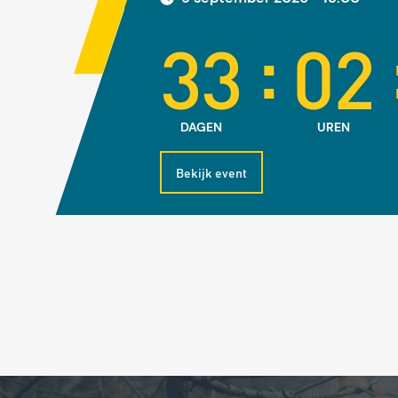
:
33
02
DAGEN
UREN
Bekijk event