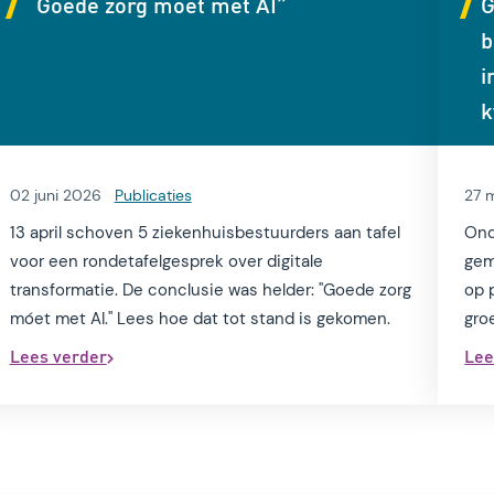
“Goede zorg móet met AI”
G
b
i
k
02 juni 2026
Publicaties
27 
13 april schoven 5 ziekenhuisbestuurders aan tafel
Ond
voor een rondetafelgesprek over digitale
gem
transformatie. De conclusie was helder: ''Goede zorg
op 
móet met AI.'' Lees hoe dat tot stand is gekomen.
gro
Lees verder
Lee