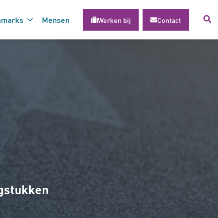
hmarks
Mensen
Werken bij
Contact
voor succesvolle inzet van
gie
agstukken