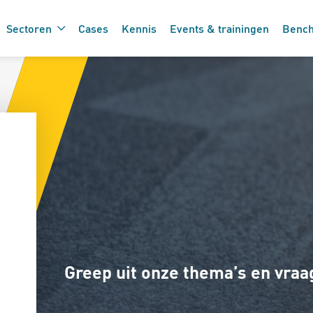
Sectoren
Cases
Kennis
Events & trainingen
Benc
De 7 vinkjes 
 de care
zorgtechnolo
Greep uit onze thema’s en vra