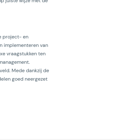
p juiste wijze met de
 project- en
en implementeren van
exe vraagstukken ten
rsmanagement.
sveld. Mede dankzij de
ddelen goed neergezet