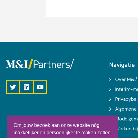
implementeert binnen di
studiemanagementsystee
de uitvoering en kwalitei
wetenschappelijk onder
op te zetten.
Navigatie
Over M&I/
Interim-
Privacybel
Algemene 
Modelgem
Om jouw bezoek aan onze website nóg
Werken bi
makkelijker en persoonlijker te maken zetten