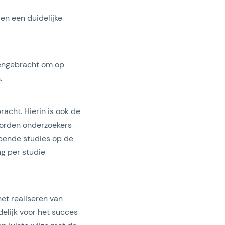
 en een duidelijke
amengebracht om op
.
acht. Hierin is ook de
worden onderzoekers
opende studies op de
ng per studie
het realiseren van
elijk voor het succes