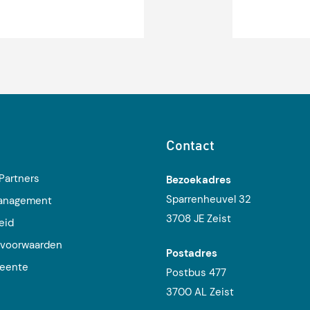
t programma het centrale
m om grip te krijgen op
tsborging van
zoek door één database
Contact
Partners
Bezoekadres
Sparrenheuvel 32
management
3708 JE Zeist
eid
voorwaarden
Postadres
eente
Postbus 477
j
3700 AL Zeist