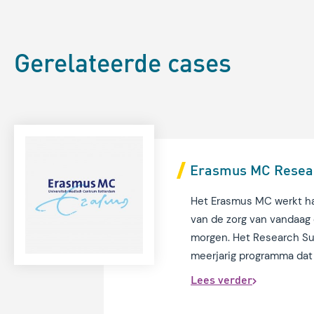
Gerelateerde cases
Erasmus MC Resear
Het Erasmus MC werkt ha
van de zorg van vandaag
morgen. Het Research Su
meerjarig programma dat 
infrastructuur, dataman
Lees verder
de wetenschappelijke po
te versterken. Martijn R