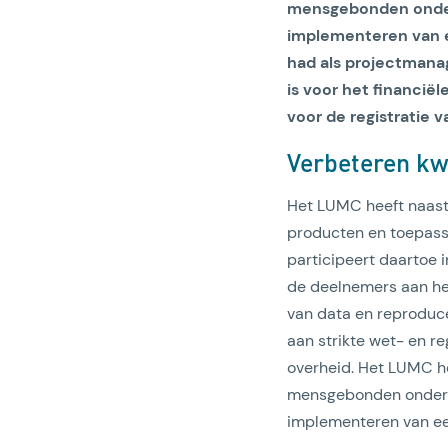
mensgebonden onderz
implementeren van 
had als projectmana
is voor het financië
voor de registratie
Verbeteren kw
Het LUMC heeft naast 
producten en toepass
participeert daartoe i
de deelnemers aan het
van data en reproduc
aan strikte wet- en r
overheid. Het LUMC he
mensgebonden onderzoe
implementeren van e