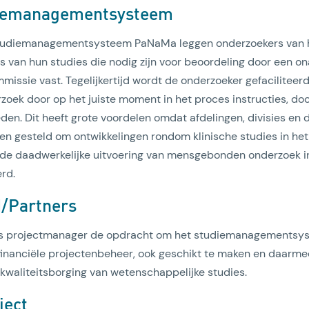
diemanagementsysteem
studiemanagementsysteem PaNaMa leggen onderzoekers van
s van hun studies die nodig zijn voor beoordeling door een o
issie vast. Tegelijkertijd wordt de onderzoeker gefaciliteerd
rzoek door op het juiste moment in het proces instructies, d
den. Dit heeft grote voordelen omdat afdelingen, divisies en
en gesteld om ontwikkelingen rondom klinische studies in he
 de daadwerkelijke uitvoering van mensgebonden onderzoek 
rd.
I/Partners
als projectmanager de opdracht om het studiemanagementsy
t financiële projectenbeheer, ook geschikt te maken en daarme
n kwaliteitsborging van wetenschappelijke studies.
ject