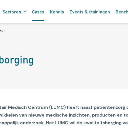
Sectoren
Cases
Kennis
Events & trainingen
Benc
ek
De 7 vinkjes 
 de care
borging
zorgtechnolo
itair Medisch Centrum (LUMC) heeft naast patiëntenzorg 
wikkelen van nieuwe medische inzichten, producten en t
appelijk onderzoek. Het LUMC wil de kwaliteitsborging va