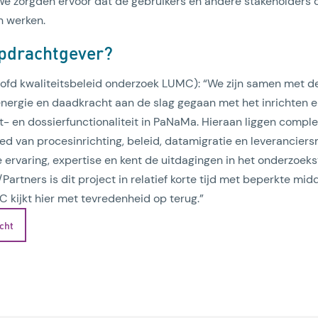
 We zorgden ervoor dat de gebruikers en andere stakeholders o
n werken.
opdrachtgever?
fd kwaliteitsbeleid onderzoek LUMC): “We zijn samen met de
nergie en daadkracht aan de slag gegaan met het inrichten 
 en dossierfunctionaliteit in PaNaMa. Hieraan liggen compl
ed van procesinrichting, beleid, datamigratie en leverancie
 ervaring, expertise en kent de uitdagingen in het onderzoek
Partners is dit project in relatief korte tijd met beperkte mi
 kijkt hier met tevredenheid op terug.”
icht