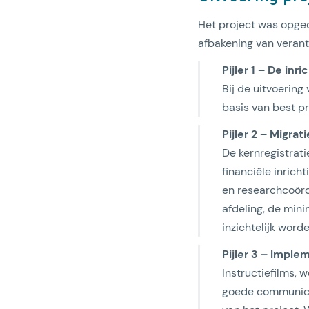
Het project was opgede
afbakening van veran
Pijler 1 – De in
Bij de uitvoerin
basis van best p
Pijler 2 – Migra
De kernregistrati
financiële inric
en researchcoörd
afdeling, de mini
inzichtelijk wor
Pijler 3 – Impl
Instructiefilms, 
goede communicat