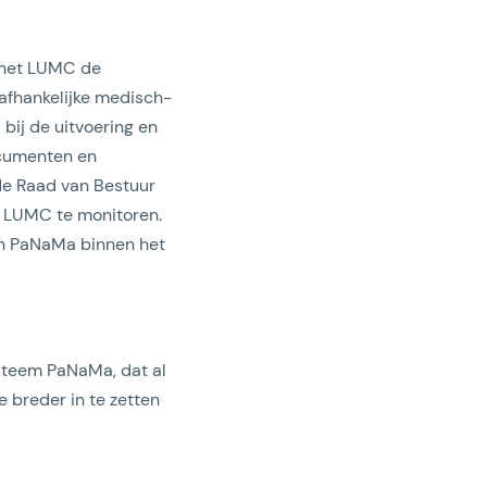
 het LUMC de
nafhankelijke medisch-
 bij de uitvoering en
ocumenten en
 de Raad van Bestuur
t LUMC te monitoren.
in PaNaMa binnen het
steem PaNaMa, dat al
e breder in te zetten