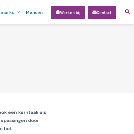
hmarks
Mensen
Werken bij
Contact
voor succesvolle inzet van
gie
ook een kerntaak als
oepassingen door
n het