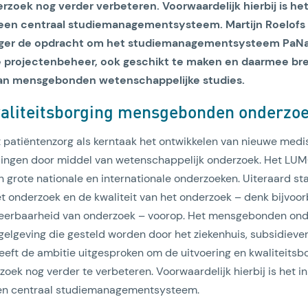
oek nog verder verbeteren. Voorwaardelijk hierbij is het
een centraal studiemanagementsysteem. Martijn Roelofs
ger de opdracht om het studiemanagementsysteem PaNaMa
le projectenbeheer, ook geschikt te maken en daarmee bre
 van mensgebonden wetenschappelijke studies.
aliteitsborging mensgebonden onderzo
Lees artikel
patiëntenzorg als kerntaak het ontwikkelen van nieuwe medis
ingen door middel van wetenschappelijk onderzoek. Het LUMC
n grote nationale en internationale onderzoeken. Uiteraard st
 onderzoek en de kwaliteit van het onderzoek – denk bijvoor
eerbaarheid van onderzoek – voorop. Het mensgebonden on
egelgeving die gesteld worden door het ziekenhuis, subsidieve
eft de ambitie uitgesproken om de uitvoering en kwaliteitsb
k nog verder te verbeteren. Voorwaardelijk hierbij is het in
en centraal studiemanagementsysteem.