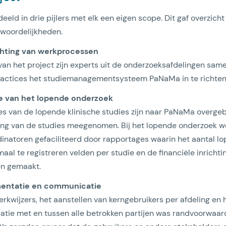
eld in drie pijlers met elk een eigen scope. Dit gaf overzicht
twoordelijkheden.
richting van werkprocessen
g van het project zijn experts uit de onderzoeksafdelingen s
ractices het studiemanagementsysteem PaNaMa in te richten
tie van het lopende onderzoek
es van de lopende klinische studies zijn naar PaNaMa overgebr
hting van de studies meegenomen. Bij het lopende onderzoek 
inatoren gefaciliteerd door rapportages waarin het aantal l
maal te registreren velden per studie en de financiële inrichti
den gemaakt.
ementatie en communicatie
werkwijzers, het aanstellen van kerngebruikers per afdeling en 
ie met en tussen alle betrokken partijen was randvoorwaard