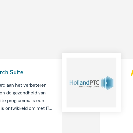
ch Suite
rd aan het verbeteren
 en de gezondheid van
ite programma is een
is ontwikkeld om met IT-
agement en data science
sitie van het Erasmus MC
oelofs van M&I/Partners