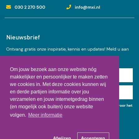
030 2 270 500
info@mxi.nl
Nieuwsbrief
Ontvang gratis onze inspiratie, kennis en updates! Meld u aan
voor onze nieuwsbrief:
Om jouw bezoek aan onze website nóg
Achternaam
makkelijker en persoonlijker te maken zetten
we cookies in. Met deze cookies kunnen wij
en derde partijen informatie over jou
E-mail
verzamelen en jouw internetgedrag binnen
Ik geef toestemming voor het gebruik van mijn gegevens voor het
(en mogelijk ook buiten) onze website
ontvangen van kennisupdates, events en nieuws.
volgen.
Meer informatie
Afwijzen
Accepteren