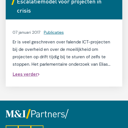
Escalatiemodel voor projecten in
crisis
07 januari 2017
Publicaties
Er is veel geschreven over falende ICT-projecten
bij de overheid en over de moeilijkheid om
projecten op drift tijdig bij te sturen of zelfs te
stoppen. Het parlementaire onderzoek van Elias
noemt dit ‘doormodderen’ en spreekt de wens uit
Lees verder
dat het normaler moet worden om projecten te
stoppen als daarvoor goede redenen zijn.