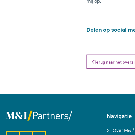
mij op.
Delen op social m
Terug naar het overz
Navigatie
Over M&I/