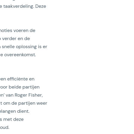
e taakverdeling. Deze
Emoties voeren de
p verder en de
snelle oplossing is er
ige overeenkomst.
en efficiënte en
voor beide partijen
n’ van Roger Fisher,
at om de partijen weer
elangen dient.
ns met deze
houd.