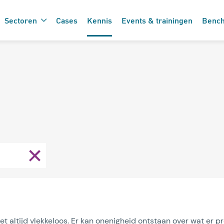
Sectoren
Cases
Kennis
Events & trainingen
Benc
De 7 vinkjes 
 de care
zorgtechnolo
et altijd vlekkeloos. Er kan onenigheid ontstaan over wat er 