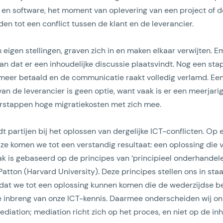
n software, het moment van oplevering van een project of d
en tot een conflict tussen de klant en de leverancier.
 eigen stellingen, graven zich in en maken elkaar verwijten. 
van dat er een inhoudelijke discussie plaatsvindt. Nog een sta
meer betaald en de communicatie raakt volledig verlamd. Een 
van de leverancier is geen optie, want vaak is er een meerjar
Lees artikel
rstappen hoge migratiekosten met zich mee.
 partijen bij het oplossen van dergelijke ICT-conflicten. Op e
jze komen we tot een verstandig resultaat: een oplossing die 
pak is gebaseerd op de principes van ‘principieel onderhandele
Patton (Harvard University). Deze principes stellen ons in sta
 zodat we tot een oplossing kunnen komen die de wederzijdse b
 de inbreng van onze ICT-kennis. Daarmee onderscheiden wij o
diation; mediation richt zich op het proces, en niet op de in