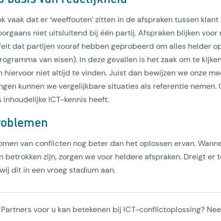
ook vaak dat er ‘weeffouten’ zitten in de afspraken tussen klant
oorgaans niet uitsluitend bij één partij. Afspraken blijken voo
feit dat partijen vooraf hebben geprobeerd om alles helder op
rogramma van eisen). In deze gevallen is het zaak om te kijken 
jn hiervoor niet altijd te vinden. Juist dan bewijzen we onze m
gen kunnen we vergelijkbare situaties als referentie nemen. 
inhoudelijke ICT-kennis heeft.
roblemen
rkomen van conflicten nog beter dan het oplossen ervan. Wanne
 betrokken zijn, zorgen we voor heldere afspraken. Dreigt er t
wij dit in een vroeg stadium aan.
Partners voor u kan betekenen bij ICT-conflictoplossing? N