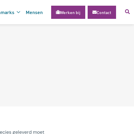
hmarks
Mensen
Werken bij
Contact
voor succesvolle inzet van
gie
precies geleverd moet