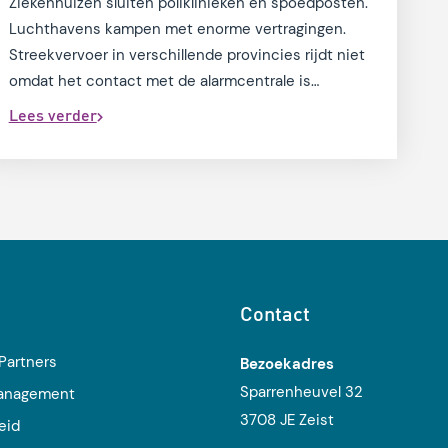
Ziekenhuizen sluiten poliklinieken en spoedposten.
Luchthavens kampen met enorme vertragingen.
Streekvervoer in verschillende provincies rijdt niet
omdat het contact met de alarmcentrale is
verbroken. Veiligheidsregio’s zijn in rep en roer. Het
Lees verder
hele betalingsverkeer in Australië ligt plat. En dat is
slechts een greep uit de gevolgen van de
CrowdStrike-storing van medio juli. Een korte
storing, gelukkig, maar de financiële gevolgen waren
enorm.
Contact
Partners
Bezoekadres
Sparrenheuvel 32
management
3708 JE Zeist
eid