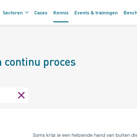
Sectoren
Cases
Kennis
Events & trainingen
Benc
De 7 vinkjes 
 de care
 continu proces
zorgtechnolo
Soms krijg je een helpende hand van buiten die