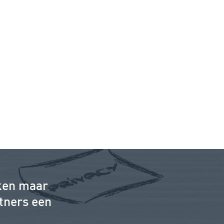
ken maar
tners een