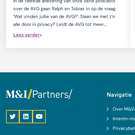
In de tweede aflevering van onze serie podcasts
over de AVG gaan Ralph en Tobias in op de vraag
‘Wat vinden jullie van de AVG?’. Slaan we met z’n
alle door in privacy? Leidt de AVG tot meer
bureaucratie en mogen we steeds minder?
Lees verder
Navigatie
Over M&I/
Interim-
Privacybel