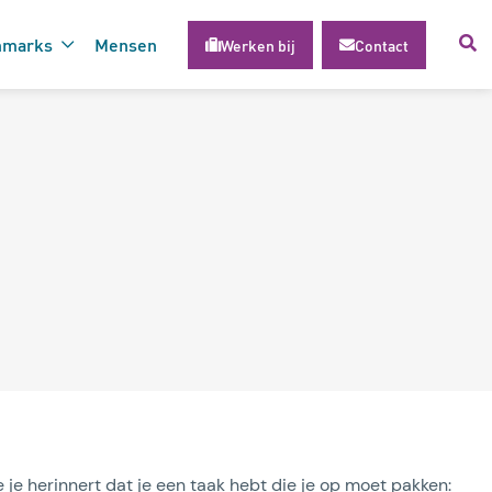
hmarks
Mensen
Werken bij
Contact
voor succesvolle inzet van
gie
 je herinnert dat je een taak hebt die je op moet pakken: