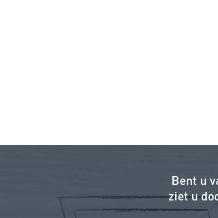
Bent u 
ziet u d