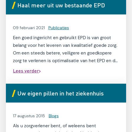
Haal meer uit uw bestaande EPD
09 februari 2021
Publicaties
Een goed ingericht en gebruikt EPD is van groot
belang voor het leveren van kwalitatief goede zorg.
Om een steeds betere, veiligere en goedkopere
zorg te verlenen is optimalisatie van het EPD en de
processen noodzakelijk. Om het
Lees verder
verbeterpotentieel bij EPD’s in kaart te brengen
heeft M&I/Partners de EPD-Quickscan vragenlijst
ontwikkeld.
Uw eigen pillen in het ziekenhuis
17 augustus 2015
Blogs
Als u zorgverlener bent, of weleens bent