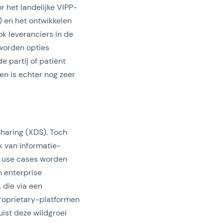
 het landelijke VIPP-
 en het ontwikkelen
 leveranciers in de
 worden opties
e partij of patiënt
en is echter nog zeer
haring (XDS). Toch
k van informatie-
de use cases worden
n enterprise
 die via een
roprietary-platformen
uist deze wildgroei