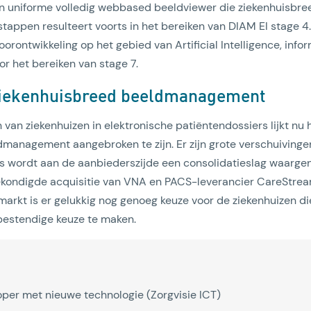
n uniforme volledig webbased beeldviewer die ziekenhuisbree
tappen resulteert voorts in het bereiken van DIAM EI stage 4.
oorontwikkeling op het gebied van Artificial Intelligence, info
or het bereiken van stage 7.
 ziekenhuisbreed beeldmanagement
 van ziekenhuizen in elektronische patiëntendossiers lijkt nu 
management aangebroken te zijn. Er zijn grote verschuivinge
 wordt aan de aanbiederszijde een consolidatieslag waarg
ekondigde acquisitie van VNA en PACS-leverancier CareStream
arkt is er gelukkig nog genoeg keuze voor de ziekenhuizen d
bestendige keuze te maken.
oper met nieuwe technologie (Zorgvisie ICT)