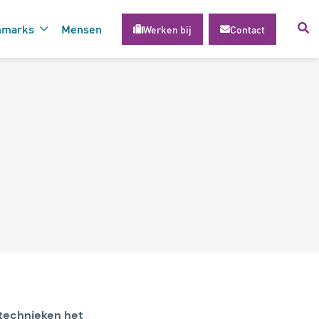
hmarks
Mensen
Werken bij
Contact
voor succesvolle inzet van
gie
 technieken het