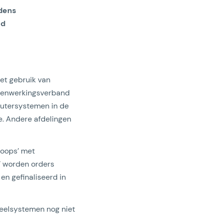
jdens
ed
het gebruik van
samenwerkingsverband
putersystemen in de
ie. Andere afdelingen
loops’ met
p’ worden orders
en gefinaliseerd in
deelsystemen nog niet