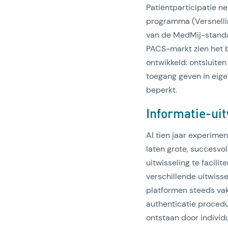
Patiëntparticipatie n
programma (Versnellin
van de MedMij-standa
PACS-markt zien het b
ontwikkeld: ontsluiten
toegang geven in eige
beperkt.
Informatie-ui
Al tien jaar experim
laten grote, succesvo
uitwisseling te facili
verschillende uitwisse
platformen steeds vak
authenticatie proced
ontstaan door individu