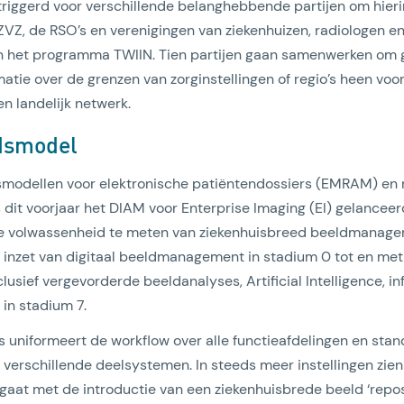
riggerd voor verschillende belanghebbende partijen om hier
 VZVZ, de RSO’s en verenigingen van ziekenhuizen, radiologen 
n het programma TWIIN. Tien partijen gaan samenwerken om
matie over de grenzen van zorginstellingen of regio’s heen voor
en landelijk netwerk.
dsmodel
modellen voor elektronische patiëntendossiers (EMRAM) en r
 dit voorjaar het DIAM voor Enterprise Imaging (EI) gelanceer
e volwassenheid te meten van ziekenhuisbreed beeldmanagem
 inzet van digitaal beeldmanagement in stadium 0 tot en me
sief vergevorderde beeldanalyses, Artificial Intelligence, in
 in stadium 7.
 uniformeert de workflow over alle functieafdelingen en sta
erschillende deelsystemen. In steeds meer instellingen zie
gaat met de introductie van een ziekenhuisbrede beeld ‘reposi