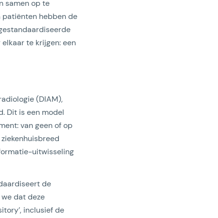
in samen op te
en patiënten hebben de
 gestandaardiseerde
 elkaar te krijgen: een
adiologie (DIAM),
d. Dit is een model
ent: van geen of op
t ziekenhuisbreed
formatie-uitwisseling
ndaardiseert de
n we dat deze
tory’, inclusief de