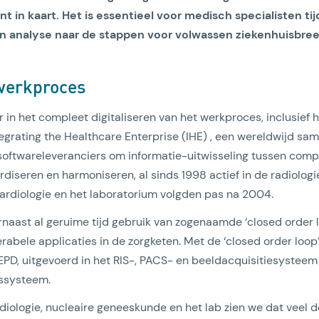
t in kaart. Het is essentieel voor medisch specialisten ti
n analyse naar de stappen voor volwassen ziekenhuisbre
 werkproces
r in het compleet digitaliseren van het werkproces, inclusief 
tegrating the Healthcare Enterprise (IHE) , een wereldwijd 
Lees artikel
 softwareleveranciers om informatie-uitwisseling tussen com
rdiseren en harmoniseren, al sinds 1998 actief in de radiolog
ardiologie en het laboratorium volgden pas na 2004.
naast al geruime tijd gebruik van zogenaamde ‘closed order 
erabele applicaties in de zorgketen. Met de ‘closed order loo
/EPD, uitgevoerd in het RIS-, PACS- en beeldacquisitiesysteem 
ssysteem.
diologie, nucleaire geneeskunde en het lab zien we dat veel 