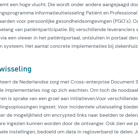
eemt een hoge vlucht. Die wordt onder andere aangejaagd door
gsprogramma Informatieuitwisseling Patiënt en Professional)
arden voor persoonlijke gezondheidsomgevingen (PGO's). Ook
elang van patiëntparticipatie. Bij verschillende leveranciers
 via een viewer in het patiëntportaal, ontsluiten in portaal derd
n systeem. Het aantal concrete implementaties bij ziekenhuiz
twisseling
enteert de Nederlandse zorg met Cross-enterprise Document S
lle implementaties nog op zich wachten. Om toch de noodzaa
teren is sprake van een groei aan initiatieven.Voor verschillen
lingsoplossingen ingezet. Voor incidentele uitwisseling biede
er de mogelijkheid om encrypted links naar beelden te delen,
ure ingezien kunnen worden door de ontvanger. Ook zien we p
ele instellingen, bedoeld om data in regioverband te delen. J