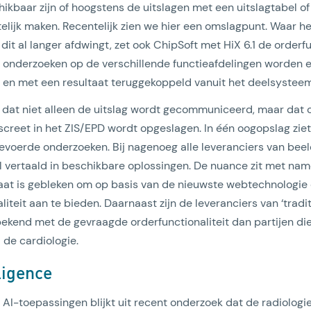
ikbaar zijn of hoogstens de uitslagen met een uitslagtabel of
telijk maken. Recentelijk zien we hier een omslagpunt. Waar h
it al langer afdwingt, zet ook ChipSoft met HiX 6.1 de orderfu
le onderzoeken op de verschillende functieafdelingen worden 
 en met een resultaat teruggekoppeld vanuit het deelsysteem
 dat niet alleen de uitslag wordt gecommuniceerd, maar dat 
creet in het ZIS/EPD wordt opgeslagen. In één oogopslag ziet 
evoerde onderzoeken. Bij nagenoeg alle leveranciers van be
l vertaald in beschikbare oplossingen. De nuance zit met na
staat is gebleken om op basis van de nieuwste webtechnologi
iteit aan te bieden. Daarnaast zijn de leveranciers van ‘tradi
bekend met de gevraagde orderfunctionaliteit dan partijen di
 de cardiologie.
lligence
AI-toepassingen blijkt uit recent onderzoek dat de radiologie