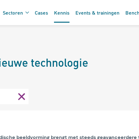
Sectoren
Cases
Kennis
Events & trainingen
Benc
De 7 vinkjes 
 de care
ieuwe technologie
zorgtechnolo
Medische beeldvorming brengt met steeds geavanceerdere