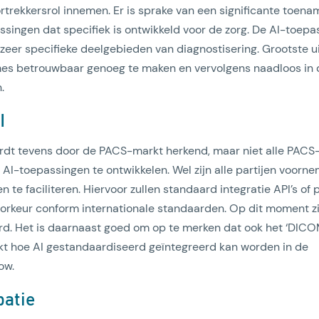
rtrekkersrol innemen. Er is sprake van een significante toena
singen dat specifiek is ontwikkeld voor de zorg. De AI-toepas
eer specifieke deelgebieden van diagnostisering. Grootste u
tmes betrouwbaar genoeg te maken en vervolgens naadloos in 
.
I
rdt tevens door de PACS-markt herkend, maar niet alle PACS-
I-toepassingen te ontwikkelen. Wel zijn alle partijen voorne
n te faciliteren. Hiervoor zullen standaard integratie API’s o
orkeur conform internationale standaarden. Op dit moment zi
erd. Het is daarnaast goed om op te merken dat ook het ‘DIC
t hoe AI gestandaardiseerd geïntegreerd kan worden in de
ow.
patie