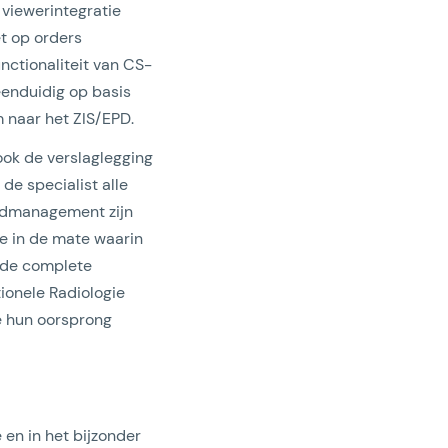
 viewerintegratie
et op orders
nctionaliteit van CS-
eenduidig op basis
 naar het ZIS/EPD.
ook de verslaglegging
de specialist alle
eldmanagement zijn
me in de mate waarin
e de complete
tionele Radiologie
e hun oorsprong
 en in het bijzonder