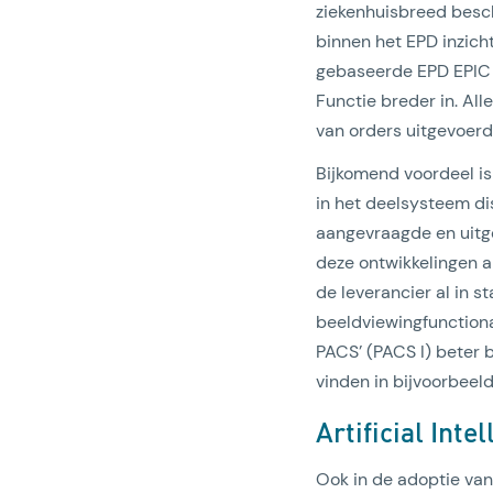
ziekenhuisbreed besch
binnen het EPD inzich
gebaseerde EPD EPIC d
Functie breder in. Al
van orders uitgevoerd
Bijkomend voordeel is
in het deelsysteem dis
aangevraagde en uitg
deze ontwikkelingen a
de leverancier al in 
beeldviewingfunctional
PACS’ (PACS I) beter 
vinden in bijvoorbeeld
Artificial Inte
Ook in de adoptie van 