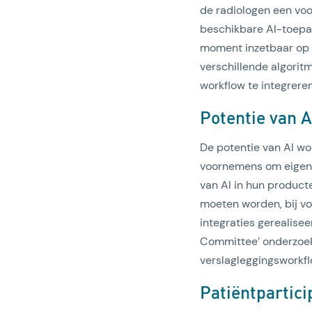
de radiologen een voo
beschikbare AI-toepas
moment inzetbaar op z
verschillende algori
workflow te integreren
Potentie van A
De potentie van AI wo
voornemens om eigen A
van AI in hun producte
moeten worden, bij vo
integraties gerealise
Committee’ onderzoek
verslagleggingsworkfl
Patiëntpartici