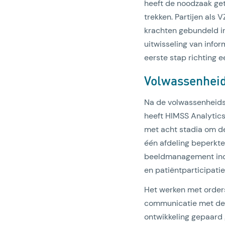
heeft de noodzaak get
trekken. Partijen als
krachten gebundeld i
uitwisseling van infor
eerste stap richting e
Volwassenhei
Na de volwassenheids
heeft HIMSS Analytics
met acht stadia om d
één afdeling beperkte
beeldmanagement inclu
en patiëntparticipatie
Het werken met orders
communicatie met de v
ontwikkeling gepaard 