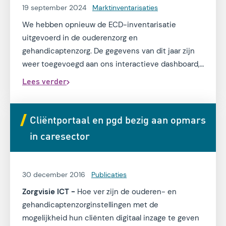
19 september 2024
Marktinventarisaties
We hebben opnieuw de ECD-inventarisatie
uitgevoerd in de ouderenzorg en
gehandicaptenzorg. De gegevens van dit jaar zijn
weer toegevoegd aan ons interactieve dashboard,
waarin je zoals altijd de vertrouwde overzichten
Lees verder
vindt.
Cliëntportaal en pgd bezig aan opmars
in caresector
30 december 2016
Publicaties
Zorgvisie ICT -
Hoe ver zijn de ouderen- en
gehandicaptenzorginstellingen met de
mogelijkheid hun cliënten digitaal inzage te geven