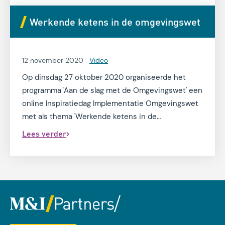
gemeenten en veiligheidsregio’s.
Werkende ketens in de omgevingswet
12 november 2020
Video
Op dinsdag 27 oktober 2020 organiseerde het
programma 'Aan de slag met de Omgevingswet' een
online Inspiratiedag Implementatie Omgevingswet
met als thema 'Werkende ketens in de
Omgevingswet'. André van Nijkerken was een van
Lees verder
de tafelgasten tijdens het het plenaire deel van de
landelijke inspiratiedag.