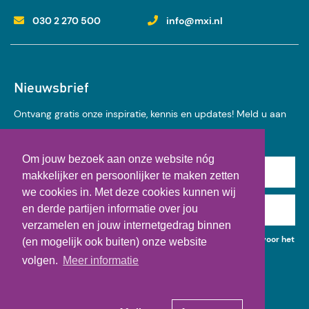
030 2 270 500
info@mxi.nl
Nieuwsbrief
Ontvang gratis onze inspiratie, kennis en updates! Meld u aan
voor onze nieuwsbrief:
Om jouw bezoek aan onze website nóg
Achternaam
makkelijker en persoonlijker te maken zetten
we cookies in. Met deze cookies kunnen wij
en derde partijen informatie over jou
E-mail
verzamelen en jouw internetgedrag binnen
Ik geef toestemming voor het gebruik van mijn gegevens voor het
(en mogelijk ook buiten) onze website
ontvangen van kennisupdates, events en nieuws.
volgen.
Meer informatie