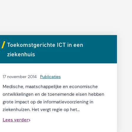
Toekomstgerichte ICT in een
ziekenhuis
17 november 2014
Publicaties
Medische, maatschappelijke en economische
ontwikkelingen en de toenemende eisen hebben
grote impact op de informatievoorziening in
ziekenhuizen. Het vergt regie op het
applicatielandschap en de gegevenshuishouding
Lees verder
als geheel.