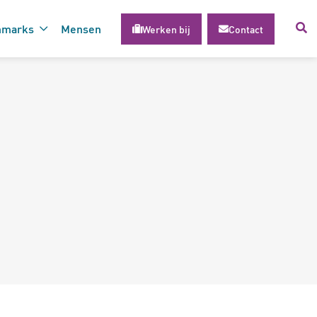
hmarks
Mensen
Werken bij
Contact
voor succesvolle inzet van
gie