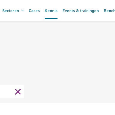
Sectoren
Cases
Kennis
Events & trainingen
Benc
De 7 vinkjes 
 de care
zorgtechnolo