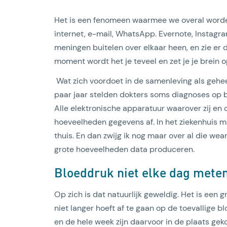
Het is een fenomeen waarmee we overal worden 
internet, e-mail, WhatsApp. Evernote, Instagram
meningen buitelen over elkaar heen, en zie er
moment wordt het je teveel en zet je je brein o
Wat zich voordoet in de samenleving als geheel,
paar jaar stelden dokters soms diagnoses op bas
Lees artikel
Alle elektronische apparatuur waarover zij en
hoeveelheden gegevens af. In het ziekenhuis ma
thuis. En dan zwijg ik nog maar over al die w
grote hoeveelheden data produceren.
Bloeddruk niet elke dag mete
Op zich is dat natuurlijk geweldig. Het is een 
niet langer hoeft af te gaan op de toevallige
en de hele week zijn daarvoor in de plaats ge