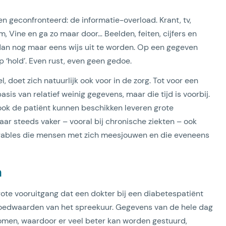
geconfronteerd: de informatie-overload. Krant, tv,
, Vine en ga zo maar door… Beelden, feiten, cijfers en
 dan nog maar eens wijs uit te worden. Op een gegeven
p ‘hold’. Even rust, even geen gedoe.
 doet zich natuurlijk ook voor in de zorg. Tot voor een
is van relatief weinig gegevens, maar die tijd is voorbij.
 ook de patiënt kunnen beschikken leveren grote
ar steeds vaker – vooral bij chronische ziekten – ook
earables die mensen met zich meesjouwen en die eveneens
n
grote vooruitgang dat een dokter bij een diabetespatiënt
 bloedwaarden van het spreekuur. Gegevens van de hele dag
komen, waardoor er veel beter kan worden gestuurd,