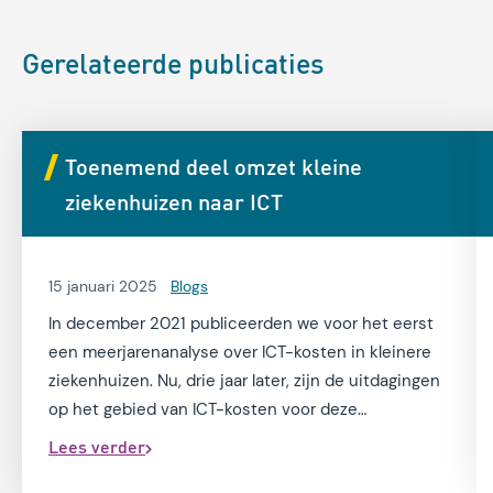
Gerelateerde publicaties
Toenemend deel omzet kleine
ziekenhuizen naar ICT
15 januari 2025
Blogs
In december 2021 publiceerden we voor het eerst
een meerjarenanalyse over ICT-kosten in kleinere
ziekenhuizen. Nu, drie jaar later, zijn de uitdagingen
op het gebied van ICT-kosten voor deze
ziekenhuizen nog groter geworden, mede door de
Lees verder
kosteneffecten van de COVID-19 pandemie en