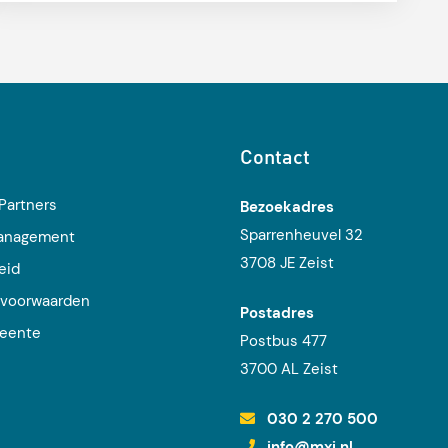
Contact
Partners
Bezoekadres
Sparrenheuvel 32
management
3708 JE Zeist
eid
voorwaarden
Postadres
eente
Postbus 477
j
3700 AL Zeist
030 2 270 500
info@mxi.nl