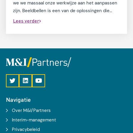
we we massaal onze werkwijze aan het aanpassen
zijn. Beeldbellen is een van de oplossingen die
hierbij kan ondersteunen. Krijg in vier stappen
Lees verder
antwoord op de vraag welke beeldbeltoepassing
het meest geschikt is voor jouw zorgorganisatie.
Navigatie
Over M&I/Partners
Interim-management
Privacybeleid