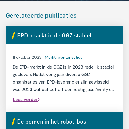
Gerelateerde publicaties
EPD-markt in de GGZ stabiel
11 oktober 2023
Marktinventarisaties
De EPD-markt in de GGZ is in 2023 redelijk stabiel
gebleven. Nadat vorig jaar diverse GGZ-
organisaties van EPD-leverancier zijn gewisseld,
was 2023 wat dat betreft een rustig jaar. Avinty en
Nedap zijn nog steeds de grootste partijen. Avinty
Lees verder
heeft met één zorgorganisatie in de top 50 meer
dan Nedap, de marktleiderspositie op Nedap
herovert. Binnen deze top-50 wordt ook dit jaar
De bomen in het robot-bos
voornamelijk gekozen voor een all-in-one