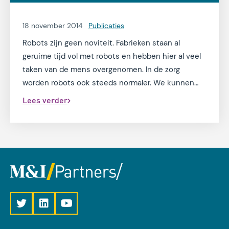
oplossing. Dit blijkt uit het onderzoek van
M&I/Partners naar het ZIS/EPD-landschap onder de
18 november 2014
Publicaties
50 grootste GGZ-organisaties.
Robots zijn geen noviteit. Fabrieken staan al
geruime tijd vol met robots en hebben hier al veel
taken van de mens overgenomen. In de zorg
worden robots ook steeds normaler. We kunnen
bijna spreken wildgroei.
Lees verder