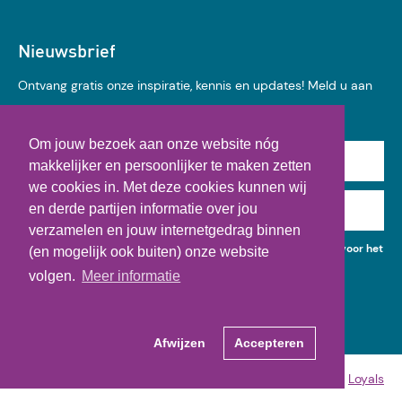
Nieuwsbrief
Ontvang gratis onze inspiratie, kennis en updates! Meld u aan
voor onze nieuwsbrief:
Om jouw bezoek aan onze website nóg
Achternaam
makkelijker en persoonlijker te maken zetten
we cookies in. Met deze cookies kunnen wij
en derde partijen informatie over jou
E-mail
verzamelen en jouw internetgedrag binnen
Ik geef toestemming voor het gebruik van mijn gegevens voor het
(en mogelijk ook buiten) onze website
ontvangen van kennisupdates, events en nieuws.
volgen.
Meer informatie
Afwijzen
Accepteren
© Copyright 2026 - M&I/Partners
Made by
Loyals