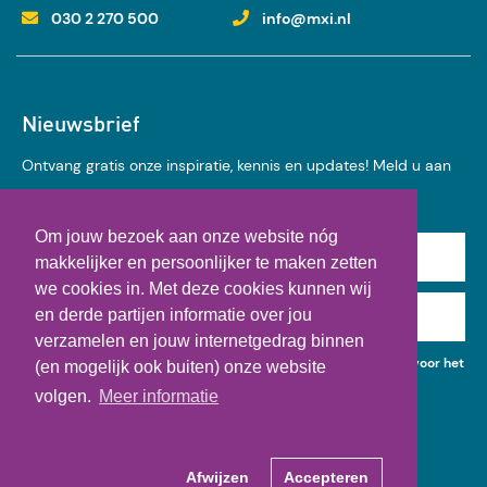
030 2 270 500
info@mxi.nl
Nieuwsbrief
Ontvang gratis onze inspiratie, kennis en updates! Meld u aan
voor onze nieuwsbrief:
Om jouw bezoek aan onze website nóg
Achternaam
makkelijker en persoonlijker te maken zetten
we cookies in. Met deze cookies kunnen wij
en derde partijen informatie over jou
E-mail
verzamelen en jouw internetgedrag binnen
Ik geef toestemming voor het gebruik van mijn gegevens voor het
(en mogelijk ook buiten) onze website
ontvangen van kennisupdates, events en nieuws.
volgen.
Meer informatie
Afwijzen
Accepteren