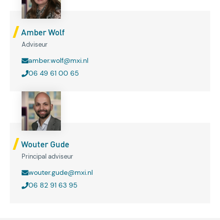
Amber Wolf
Adviseur
amber.wolf@mxi.nl
06 49 61 00 65
Wouter Gude
Principal adviseur
wouter.gude@mxi.nl
06 82 91 63 95