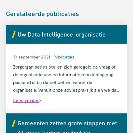
Gerelateerde publicaties
Uw Data Intelligence-organisatie
10 september 2021
Publicaties
Zorgorganisaties stellen zich geregeld de vraag of
de organisatie van de informatievoorziening nog
passend is bij de behoeften vanuit de
organisatie. Vanuit onze adviespraktijk zien we dat
veel discussies hierover zich binnen organisaties
Lees verder
herhalen én over organisaties heen vergelijkbaar
zijn. Jeroen van Oostrum en Pien Nijpjes hebben
hun kennis gebundeld in een whitepaper en
Gemeenten zetten grote stappen met
beschrijven deze algemeen geldende principes en
AI, maar kaders en digitale