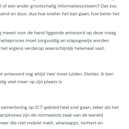
D of een ander grootschalig informatiesysteem? Dat zou
rovend en duur, dus hoe sneller het kan gaan, hoe beter het
tig meest voor de hand liggende antwoord op deze vraag
rmatieproces moet zorgvuldig en stapsgewijs worden
 het ergens verderop waarschijnlijk helemaal vast.
t antwoord nog altijd ‘nee’ moet luiden. Sterker, ik ben
ig veel meer op zijn plaats is
samenleving op ICT-gebied heel snel gaan, zeker als het
rtphones zijn de normaalste zaak van de wereld
eer die niet mobiel mailt, whatsappt, twittert en