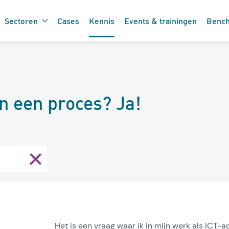
Sectoren
Cases
Kennis
Events & trainingen
Benc
De 7 vinkjes 
 de care
n een proces? Ja!
zorgtechnolo
Het is een vraag waar ik in mijn werk als ICT-a