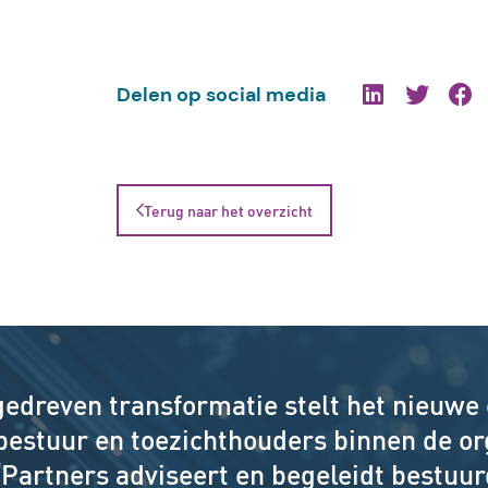
Delen op social media
Terug naar het overzicht
gedreven transformatie stelt het nieuwe
 bestuur en toezichthouders binnen de or
Partners adviseert en begeleidt bestuur