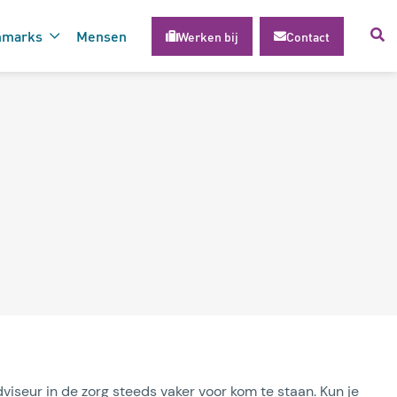
hmarks
Mensen
Werken bij
Contact
voor succesvolle inzet van
gie
dviseur in de zorg steeds vaker voor kom te staan. Kun je