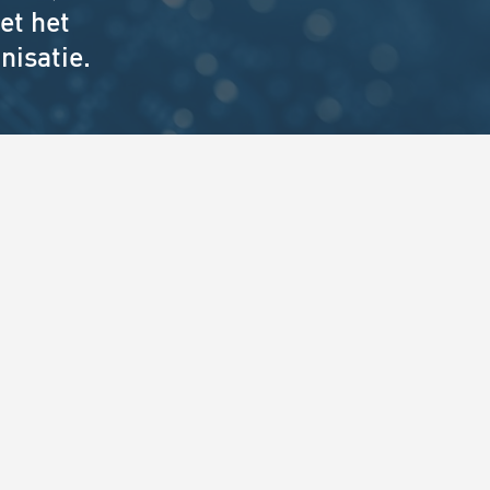
et het
nisatie.