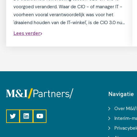
voorgoed veranderd. Waar de CIO - of manager IT -
voorheen vooral verantwoordelijk was voor het
'draaiend houden van de IT-winkel', is de CIO 3.0 nu
een strategisch partner van de CEO, essentieel
Lees verder
voor het voortbestaan van de organisatie.
Navigatie
Over M&I/
Interim-
Privacybel