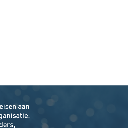
 eisen aan
ganisatie.
ders,