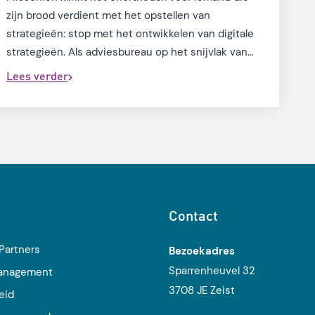
zijn brood verdient met het opstellen van
strategieën: stop met het ontwikkelen van digitale
strategieën. Als adviesbureau op het snijvlak van
organisatie en IT, krijgen we regelmatig verzoeken
Lees verder
voor het opstellen van allerlei strategieën: data, AI,
zorgtechnologie, ICT en digitalisering. Stop hiermee!
Waarom? Dat zal ik in deze blog toelichten.
Contact
Partners
Bezoekadres
Sparrenheuvel 32
management
3708 JE Zeist
eid