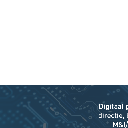
Digitaal 
directie,
M&I/