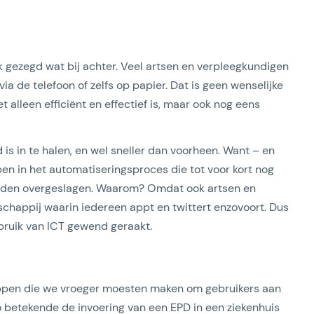
jk gezegd wat bij achter. Veel artsen en verpleegkundigen
 de telefoon of zelfs op papier. Dat is geen wenselijke
et alleen efficiënt en effectief is, maar ook nog eens
is in te halen, en wel sneller dan voorheen. Want – en
n in het automatiseringsproces die tot voor kort nog
orden overgeslagen. Waarom? Omdat ook artsen en
chappij waarin iedereen appt en twittert enzovoort. Dus
ebruik van ICT gewend geraakt.
appen die we vroeger moesten maken om gebruikers aan
Zo betekende de invoering van een EPD in een ziekenhuis