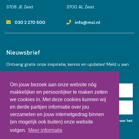
3708 JE Zeist
3700 AL Zeist
030 2 270 500
info@mxi.nl
Nieuwsbrief
Ontvang gratis onze inspiratie, kennis en updates! Meld u aan
voor onze nieuwsbrief:
Om jouw bezoek aan onze website nóg
Achternaam
makkelijker en persoonlijker te maken zetten
we cookies in. Met deze cookies kunnen wij
en derde partijen informatie over jou
E-mail
verzamelen en jouw internetgedrag binnen
Ik geef toestemming voor het gebruik van mijn gegevens voor het
(en mogelijk ook buiten) onze website
ontvangen van kennisupdates, events en nieuws.
volgen.
Meer informatie