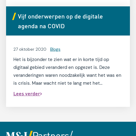
Vijf onderwerpen op de digitale
agenda na COVID
27 oktober 2020
Blogs
Het is bijzonder te zien wat er in korte tijd op
digitaal gebied veranderd en opgezet is. Deze
veranderingen waren noodzakelijk want het was en
is crisis. Maar wacht niet te lang met het
voorbereiden van je organisatie op het einde van
Lees verder
de crisis. In mijn dagelijkse praktijk kom ik vijf
onderwerpen met betrekking tot digitalisering
tegen die op dit moment aandacht vragen met het
oog op de toekomst.