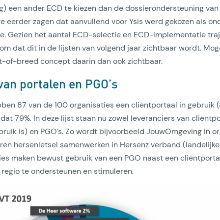
ng) een ander ECD te kiezen dan de dossierondersteuning van 
e eerder zagen dat aanvullend voor Ysis werd gekozen als on
tie. Gezien het aantal ECD-selectie en ECD-implementatie traj
m dat dit in de lijsten van volgend jaar zichtbaar wordt. Mog
t-of-breed concept daarin dan ook zichtbaar.
van portalen en PGO’s
ben 87 van de 100 organisaties een cliëntportaal in gebruik (
at 79%. In deze lijst staan nu zowel leveranciers van cliëntp
bruik is) en PGO’s. Zo wordt bijvoorbeeld JouwOmgeving in or
en hersenletsel samenwerken in Hersenz verband (landelijk
ies maken bewust gebruik van een PGO naast een cliëntport
e regio te ondersteunen en stimuleren.