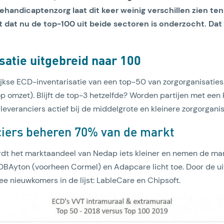
handicaptenzorg laat dit keer weinig verschillen zien ten
it dat nu de top-100 uit beide sectoren is onderzocht. Dat
satie uitgebreid naar 100
jkse ECD-inventarisatie van een top-50 van zorgorganisaties
 omzet). Blijft de top-3 hetzelfde? Worden partijen met een 
Lees artikel
 leveranciers actief bij de middelgrote en kleinere zorgorgani
ciers beheren 70% van de markt
rdt het marktaandeel van Nedap iets kleiner en nemen de mar
DBAyton (voorheen Cormel) en Adapcare licht toe. Door de ui
wee nieuwkomers in de lijst: LableCare en Chipsoft.