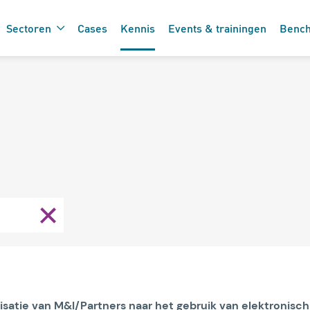
Sectoren
Cases
Kennis
Events & trainingen
Benc
De 7 vinkjes 
 de care
zorgtechnolo
arisatie van M&I/Partners naar het gebruik van elektronisch