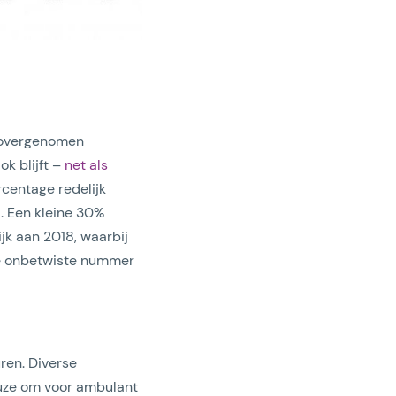
k overgenomen
k blijft –
net als
rcentage redelijk
l. Een kleine 30%
jk aan 2018, waarbij
de onbetwiste nummer
ren. Diverse
keuze om voor ambulant