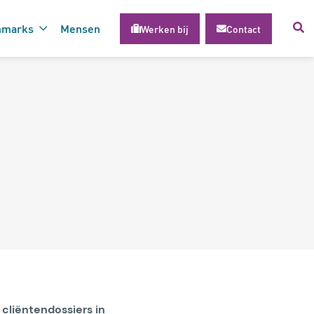
hmarks
Mensen
Werken bij
Contact
voor succesvolle inzet van
gie
 cliëntendossiers in