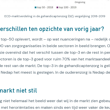
ECD-marktverdeling in de gehandicaptenzorg (GZ), vergelijking 2018-2019
verschillen ten opzichte van vorig jaar?
e top-50 oplevert, wordt – op wat nuanceringen na – redelij
 van zorgorganisaties in beide sectoren in beeld brengen. Oo
ie overeind dat het verschil tussen de top-3 en de rest in pe
e sectoren is de top-3 goed voor ruim 70% van het marktaandee
e rest van de markt. De top-3 in de gehandicaptenzorg is geli
 Nedap het meest is gestegen. In de ouderenzorg is Nedap 
markt niet stil
g niet helemaal het beeld weer dat wij in de markt zien gebeu
ig met heroriëntaties en maken sinds een tijd weer vaker de 