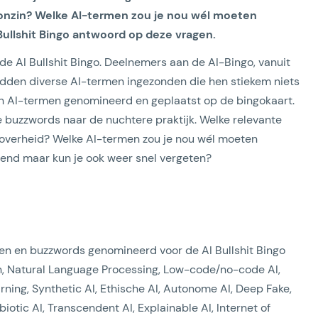
 onzin? Welke AI-termen zou je nou wél moeten
Bullshit Bingo antwoord op deze vragen.
 AI Bullshit Bingo. Deelnemers aan de AI-Bingo, vanuit
hadden diverse AI-termen ingezonden die hen stiekem niets
en AI-termen genomineerd en geplaatst op de bingokaart.
ze buzzwords naar de nuchtere praktijk. Welke relevante
 overheid? Welke AI-termen zou je nou wél moeten
nend maar kun je ook weer snel vergeten?
en en buzzwords genomineerd voor de AI Bullshit Bingo
, Natural Language Processing, Low-code/no-code AI,
ning, Synthetic AI, Ethische AI, Autonome AI, Deep Fake,
otic AI, Transcendent AI, Explainable AI, Internet of