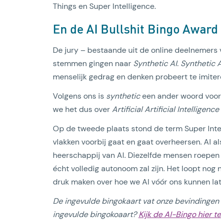
Things en Super Intelligence.
En de AI Bullshit Bingo Award
De jury – bestaande uit de online deelnemers v
stemmen gingen naar
Synthetic AI
.
Synthetic A
menselijk gedrag en denken probeert te imiteren
Volgens ons is
synthetic
een ander woord voo
we het dus over
Artificial Artificial Intelligence
Op de tweede plaats stond de term Super Intel
vlakken voorbij gaat en gaat overheersen. AI a
heerschappij van AI. Diezelfde mensen roepen al
écht volledig autonoom zal zijn. Het loopt nog
druk maken over hoe we AI vóór ons kunnen late
De ingevulde bingokaart vat onze bevindingen
ingevulde bingokoaart?
Kijk de AI-Bingo hier t