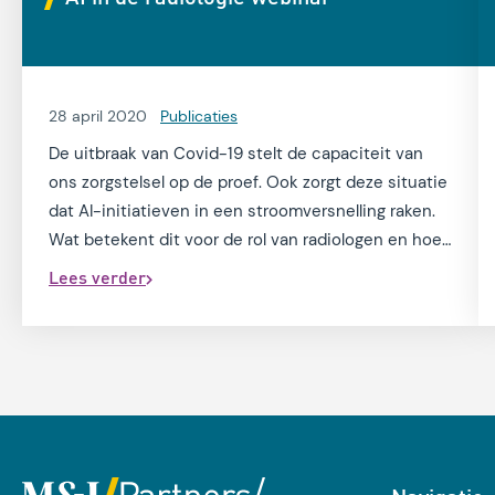
28 april 2020
Publicaties
De uitbraak van Covid-19 stelt de capaciteit van
ons zorgstelsel op de proef. Ook zorgt deze situatie
dat AI-initiatieven in een stroomversnelling raken.
Wat betekent dit voor de rol van radiologen en hoe
worden AI-initiatieven naar de klinische praktijk
Lees verder
gebracht? Erik Ranschaert, MD, PhD van het
Elisabeth-TweeSteden Ziekenhuis en Chris Peters
van het Jeroen Bosch Ziekenhuis deelden hun
ervaringen tijdens het webinar 'AI in de radiologie'.
Laat uw gegevens achter en krijg toegang tot het
webinar 'AI in de radiologie'.