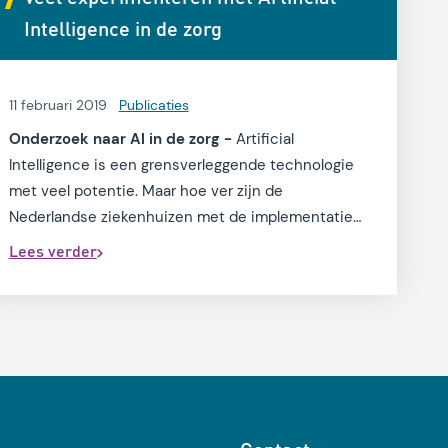
Intelligence in de zorg
11 februari 2019
Publicaties
Onderzoek naar AI in de zorg -
Artificial
Intelligence is een grensverleggende technologie
met veel potentie. Maar hoe ver zijn de
Nederlandse ziekenhuizen met de implementatie
van AI-toepassingen? M&I/Partners onderzocht het
Lees verder
bij 25 Nederlandse ziekenhuizen.