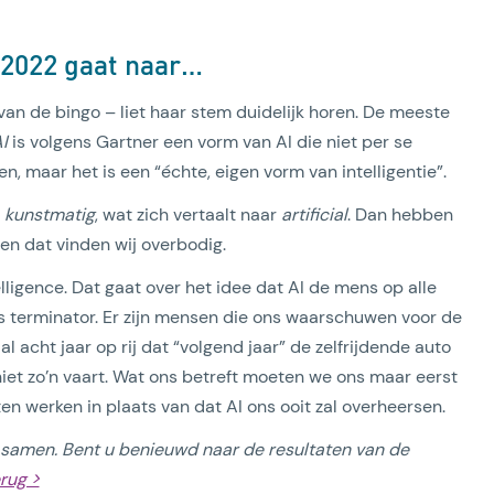
 2022 gaat naar…
an de bingo – liet haar stem duidelijk horen. De meeste
I
is volgens Gartner een vorm van AI die niet per se
, maar het is een “échte, eigen vorm van intelligentie”.
r
kunstmatig
, wat zich vertaalt naar
artificial
. Dan hebben
en dat vinden wij overbodig.
ligence. Dat gaat over het idee dat AI de mens op alle
ls terminator. Er zijn mensen die ons waarschuwen voor de
 acht jaar op rij dat “volgend jaar” de zelfrijdende auto
 niet zo’n vaart. Wat ons betreft moeten we ons maar eerst
n werken in plaats van dat AI ons ooit zal overheersen.
 samen. Bent u benieuwd naar de resultaten van de
erug >