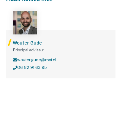
Wouter Gude
Principal adviseur
wouter.gude@mxi.nl
06 82 91 63 95