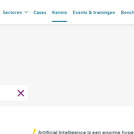
Sectoren
Cases
Kennis
Events & trainingen
Benc
De 7 vinkjes 
 de care
zorgtechnolo
Artificial Intelligence is een enorme hype