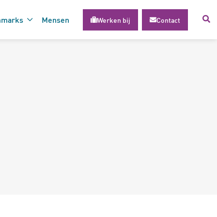
hmarks
Mensen
Werken bij
Contact
voor succesvolle inzet van
gie