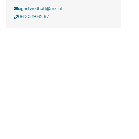
sigrid.wolthoff@mxi.nl
06 30 19 62 87