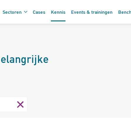
Sectoren
Cases
Kennis
Events & trainingen
Benc
De 7 vinkjes 
 de care
belangrijke
zorgtechnolo