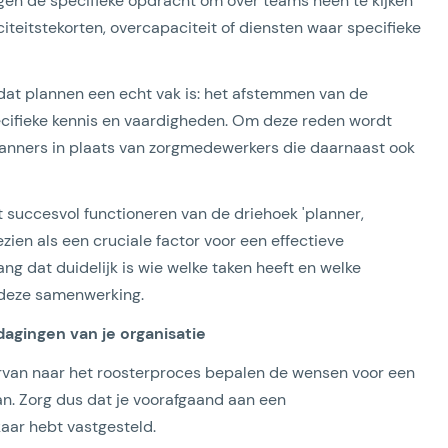
gen de specifieke opdracht om over teams heen te kijken
iteitstekorten, overcapaciteit of diensten waar specifieke
dat plannen een echt vak is: het afstemmen van de
ecifieke kennis en vaardigheden. Om deze reden wordt
lanners in plaats van zorgmedewerkers die daarnaast ook
et succesvol functioneren van de driehoek 'planner,
ien als een cruciale factor voor een effectieve
ng dat duidelijk is wie welke taken heeft en welke
 deze samenwerking.
dagingen van je organisatie
iervan naar het roosterproces bepalen de wensen voor een
an. Zorg dus dat je voorafgaand aan een
aar hebt vastgesteld.