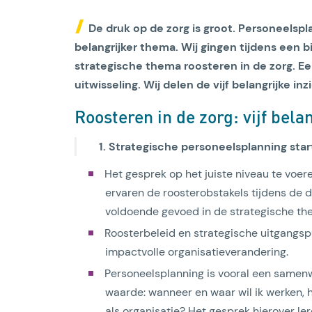
De druk op de zorg is groot. Personeelsp
belangrijker thema. Wij gingen tijdens een 
strategische thema roosteren in de zorg. Een
uitwisseling. Wij delen de vijf belangrijke i
Roosteren in de zorg: vijf bela
Lees artikel
1. Strategische personeelsplanning sta
Het gesprek op het juiste niveau te voeren
ervaren de roosterobstakels tijdens de d
voldoende gevoed in de strategische the
Roosterbeleid en strategische uitgangspu
impactvolle organisatieverandering.
Personeelsplanning is vooral een samenw
waarde: wanneer en waar wil ik werken,
als organisatie? Het gesprek hierover le