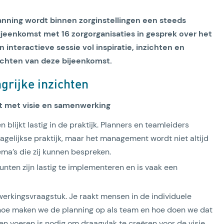
lanning wordt binnen zorginstellingen een steeds
bijeenkomst met 16 zorgorganisaties in gesprek over het
 interactieve sessie vol inspiratie, inzichten en
nzichten van deze bijeenkomst.
ngrijke inzichten
rt met visie en samenwerking
 blijkt lastig in de praktijk. Planners en teamleiders
agelijkse praktijk, maar het management wordt niet altijd
ma’s die zij kunnen bespreken.
nten zijn lastig te implementeren en is vaak een
erkingsvraagstuk. Je raakt mensen in de individuele
 hoe maken we de planning op als team en hoe doen we dat
ren voeren is nodig om draagvlak te creëren voor de visie