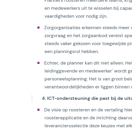
Planners roosteren meerdere teams, krij
en medewerkers uit te wisselen bij capac
vaardigheden voor nodig zijn.
Zorgorganisaties erkennen steeds meer 
zorgvraag en het zorgaanbod vereist sp
steeds vaker gekozen voor toegewijde p
een planningsrol hebben.
Echter, de planner kan dit niet alleen. H
leidinggevende en medewerker' wordt gez
personeelsplanning. Het is van groot bela
verantwoordelijkheden er liggen binnen
4. ICT-ondersteuning die past bij de uit
De visie op roosteren en de vertaling h
roosterapplicatie en de inrichting daarv
leveranciersselectie deze keuzes met elk