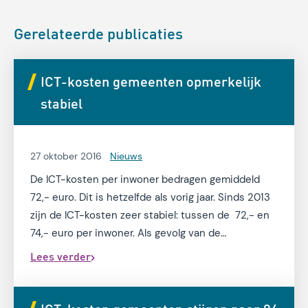
Gerelateerde publicaties
ICT-kosten gemeenten opmerkelijk
stabiel
27 oktober 2016
Nieuws
De ICT-kosten per inwoner bedragen gemiddeld
72,- euro. Dit is hetzelfde als vorig jaar. Sinds 2013
zijn de ICT-kosten zeer stabiel: tussen de 72,- en
74,- euro per inwoner. Als gevolg van de
decentralisaties in het sociaal domein zijn de
Lees verder
begrotingen van gemeenten gestegen met bijna 10
procent. Dit blijkt uit de ICT Benchmark
Gemeenten 2016 van M&I/Partners uitgevoerd bij