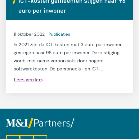
ICT-kosten gemeenten stijgen naar 96
24 gemeenten.
euro per inwoner
11 oktober 2022
Publicaties
In 2021 zijn de ICT-kosten met 3 euro per inwoner
gestegen naar 96 euro per inwoner. Deze stijging
wordt met name veroorzaakt door hogere
softwarekosten. De personeels- en ICT-
infrastructuurkosten dalen met 1 euro per inwoner.
Lees verder