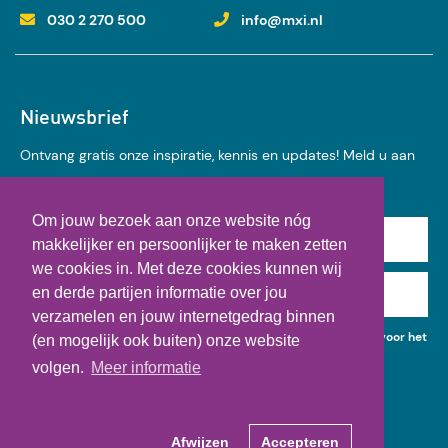
030 2 270 500
info@mxi.nl
Nieuwsbrief
Ontvang gratis onze inspiratie, kennis en updates! Meld u aan
voor onze nieuwsbrief:
Om jouw bezoek aan onze website nóg
Achternaam
makkelijker en persoonlijker te maken zetten
we cookies in. Met deze cookies kunnen wij
en derde partijen informatie over jou
E-mail
verzamelen en jouw internetgedrag binnen
Ik geef toestemming voor het gebruik van mijn gegevens voor het
(en mogelijk ook buiten) onze website
ontvangen van kennisupdates, events en nieuws.
volgen.
Meer informatie
Afwijzen
Accepteren