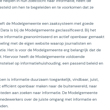
 helpen in hun zoektocht naar informatie, heeft de
steld om hen te begeleiden en te voorkomen dat ze
heeft de Modelgemeente een zaaksysteem met goede
 Data is bij de Modelgemeente geclassificeerd. Bij het
eze informatie geanonimiseerd en actief openbaar gemaakt
eling met de eigen website waarop journalisten en
tie. Het is voor de Modelgemeente erg belangrijk dat de
dt. Hiervoor heeft de Modelgemeente voldoende
enstelsel op informatiehuishouding, een passend beleid en
n is informatie duurzaam toegankelijk, vindbaar, juist,
het efficiënt openbaar maken naar de buitenwereld, naar
esteden aan zoeken naar informatie. De Modelgemeente
medewerkers over de juiste omgang met informatie en
inden.