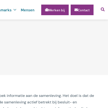
hmarks
Mensen
Werken bij
Contact
voor succesvolle inzet van
gie
ek informatie aan de samenleving. Het doel is dat de
e samenleving actief betrekt bij besluit- en