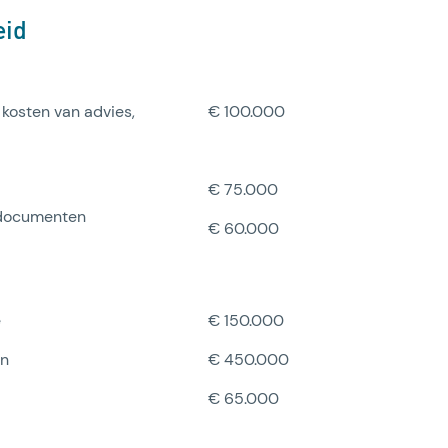
eid
kosten van advies,
€ 100.000
€ 75.000
 documenten
€ 60.000
e
€ 150.000
en
€ 450.000
€ 65.000