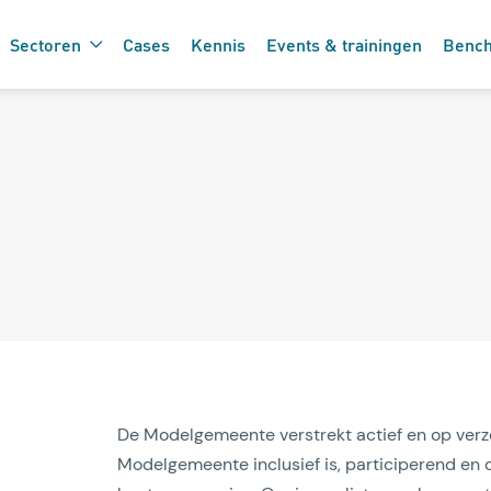
Sectoren
Cases
Kennis
Events & trainingen
Benc
De 7 vinkjes 
 de care
zorgtechnolo
De Modelgemeente verstrekt actief en op verzo
Modelgemeente inclusief is, participerend en d