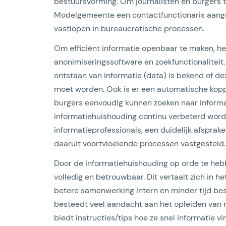
bestuursvorming. Om journalisten en burgers te
Modelgemeente een contactfunctionaris aange
vastlopen in bureaucratische processen.
Om efficiënt informatie openbaar te maken, 
anonimiseringssoftware en zoekfunctionaliteit.
ontstaan van informatie (data) is bekend of d
moet worden. Ook is er een automatische kopp
Lees artikel
burgers eenvoudig kunnen zoeken naar informa
informatiehuishouding continu verbeterd wor
informatieprofessionals, een duidelijk afsprak
daaruit voortvloeiende processen vastgesteld.
Door de informatiehuishouding op orde te hebbe
volledig en betrouwbaar. Dit vertaalt zich in 
betere samenwerking intern en minder tijd b
besteedt veel aandacht aan het opleiden van 
biedt instructies/tips hoe ze snel informatie v