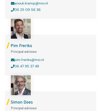
anouk.kramp@mxi.nl
06 25 09 56 36
Pim Freriks
Principal adviseur
pim.freriks@mxi.nl
06 47 95 37 48
Simon Does
Principal adviseur