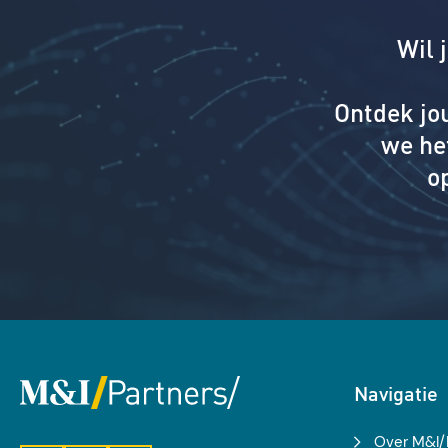
Wil 
Ontdek jo
we he
o
Navigatie
Over M&I/