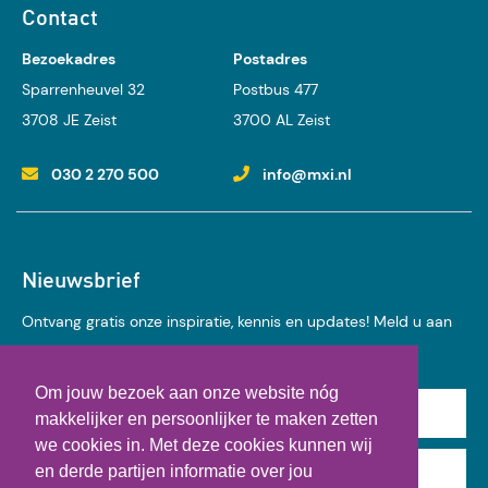
Contact
Bezoekadres
Postadres
Sparrenheuvel 32
Postbus 477
3708 JE Zeist
3700 AL Zeist
030 2 270 500
info@mxi.nl
Nieuwsbrief
Ontvang gratis onze inspiratie, kennis en updates! Meld u aan
voor onze nieuwsbrief:
Om jouw bezoek aan onze website nóg
Achternaam
makkelijker en persoonlijker te maken zetten
we cookies in. Met deze cookies kunnen wij
en derde partijen informatie over jou
E-mail