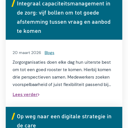
Integraal capaciteitsmanagement in
de zorg: vijf bollen om tot goede
afstemming tussen vraag en aanbod
te komen
20 maart 2026
Blogs
Zorgorganisaties doen elke dag hun uiterste best
om tot een goed rooster te komen. Hierbij komen
drie perspectieven samen. Medewerkers zoeken
voorspelbaarheid of juist flexibiliteit passend bij
een goede werkprivébalans. Cliënten/patiënten
Lees verder
willen zorg op het moment dat het past in hun
agenda of dagelijkse ritme. Binnen de
bedrijfsvoering zijn medewerkers het belangrijkste
Op weg naar een digitale strategie in
kapitaal; inefficiënte inzet leidt direct tot hogere
de care