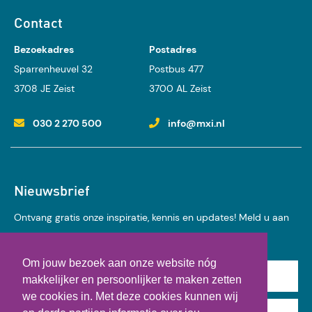
Contact
Bezoekadres
Postadres
Sparrenheuvel 32
Postbus 477
3708 JE Zeist
3700 AL Zeist
030 2 270 500
info@mxi.nl
Nieuwsbrief
Ontvang gratis onze inspiratie, kennis en updates! Meld u aan
voor onze nieuwsbrief:
Om jouw bezoek aan onze website nóg
Achternaam
makkelijker en persoonlijker te maken zetten
we cookies in. Met deze cookies kunnen wij