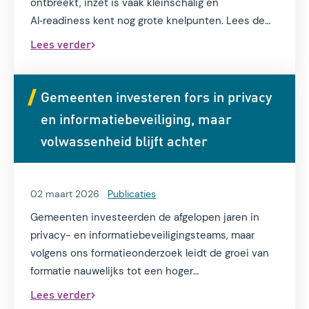
ontbreekt, inzet is vaak kleinschalig en
AI‑readiness kent nog grote knelpunten. Lees de
resultaten in de AI Monitor Ziekenhuizen 2026.
Lees verder
Gemeenten investeren fors in privacy
en informatiebeveiliging, maar
volwassenheid blijft achter
02 maart 2026
Publicaties
Gemeenten investeerden de afgelopen jaren in
privacy- en informatiebeveiligingsteams, maar
volgens ons formatieonderzoek leidt de groei van
formatie nauwelijks tot een hoger
volwassenheidsniveau.
Lees verder