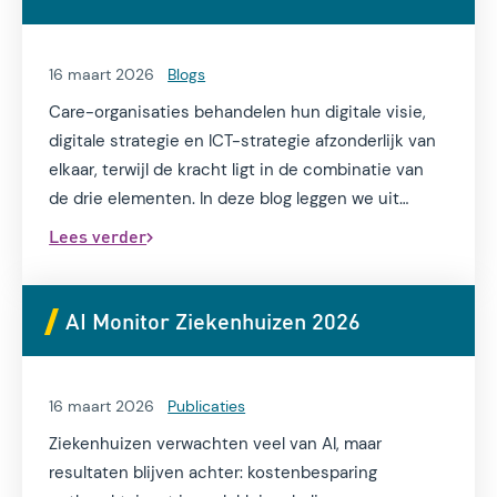
kosten of lagere inkomsten. Deze drie
perspectieven maken het roosterproces complex,
want hoe balanceer je hiertussen?
16 maart 2026
Blogs
Care-organisaties behandelen hun digitale visie,
digitale strategie en ICT-strategie afzonderlijk van
elkaar, terwijl de kracht ligt in de combinatie van
de drie elementen. In deze blog leggen we uit
waarom en hoe dat moet.
Lees verder
AI Monitor Ziekenhuizen 2026
16 maart 2026
Publicaties
Ziekenhuizen verwachten veel van AI, maar
resultaten blijven achter: kostenbesparing