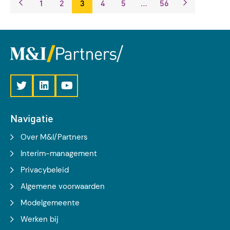
1
2
3
4
5
…
56
Navigatie
Over M&I/Partners
Interim-management
Privacybeleid
Algemene voorwaarden
Modelgemeente
Werken bij